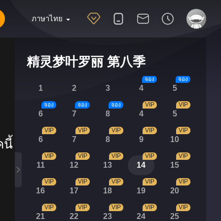
ภาษาไทย
精灵梦叶罗丽 第八季
จอง
จอง
1
2
3
4
5
จอง
จอง
จอง
VIP
VIP
6
7
8
4
5
VIP
VIP
VIP
VIP
VIP
6
7
8
9
10
นี้
VIP
VIP
VIP
VIP
VIP
11
12
13
14
15
VIP
VIP
VIP
VIP
VIP
16
17
18
19
20
VIP
VIP
VIP
VIP
VIP
21
22
23
24
25