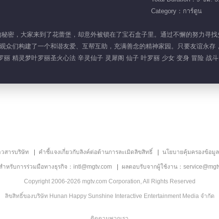
Category：การ์ตูน
辛灵留下的秘密，大家来到了花蕾堡，却意外被锁在了宝石盒子里。通过不懈的努力
观众们构建了一个和谐友爱、互帮互助，充满善念的精神家园。只要友谊永存
丽 精灵梦叶罗丽圣火心法 辛灵仙子 灵犀阁 仙子 叶罗丽 少女 变身 冒险 战斗
าวสารบริษัท
คำชี้แจงเกี่ยวกับลิงค์ต่อต้านการละเมิดลิขสิทธิ์
นโยบายคุ้มครองข้อมู
ลสำหรับการร่วมมือทางธุรกิจ：intl@mgtv.com
ผลตอบรับจากผู้ใช้งาน：service@mgt
Copyright 2006-2026 mgtv.com Corporation, All Rights Reserved
ลิขสิทธิ์ของบริษัท Hunan Happy Sunshine Interactive Entertainment Media จำกัด
ติดตามพวกเรา