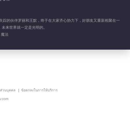
60.7M
精灵梦叶罗丽 第三季
寻找失踪的伙伴罗丽和王默，终于在大家齐心协力下，好朋友又重新相聚在一
，未来世界就一定是光明的。
 魔法
147.3M
精灵梦叶罗丽 第四季
226.5M
精灵梦叶罗丽 第五季
ลส่วนบุคคล
ข้อตกลงในการให้บริการ
150.7M
v.com
精灵梦叶罗丽 第六季
247.6M