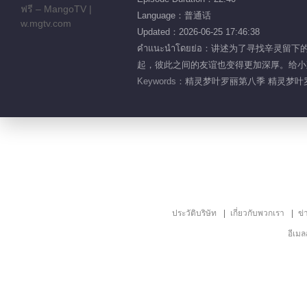
Language：普通话
Updated：2026-06-25 17:46:38
คำแนะนำโดยย่อ：讲述为了寻找
起，彼此之间的友谊也变得更加深厚。给小
Keywords：
精灵梦叶罗丽第八季 精灵梦叶罗
ประวัติบริษัท
เกี่ยวกับพวกเรา
ข่
อีเม