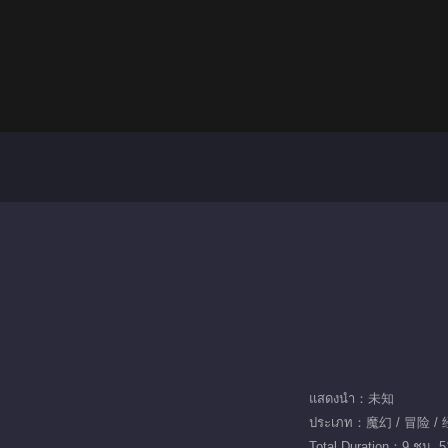
แสดงนำ：未知
ประเภท：魔幻 / 冒险 /
Total Duration：9 ชม. 5