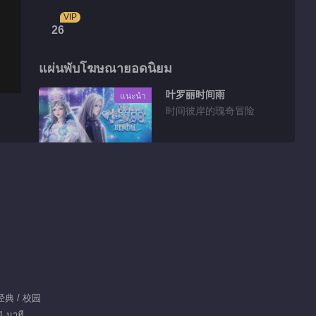
VIP
26
แผ่นพับโฆษณายอดนิยม
叶罗丽时间雨
แนะนำ
时间彼岸的瑰奇冒险
การแนะนำซีรีส์
精灵梦叶罗丽
90.0M
精灵梦叶罗丽 第二季
 经典 / 校园
1 นาที