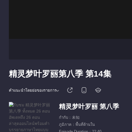
精灵梦叶罗丽第八季 第14集
คำแนะนำโดยย่อของรายการ
精灵梦叶罗丽 第八季
กำกับ：未知
ภูมิภาค：พื้นที่ด้านใน
Episode Duration：22:40