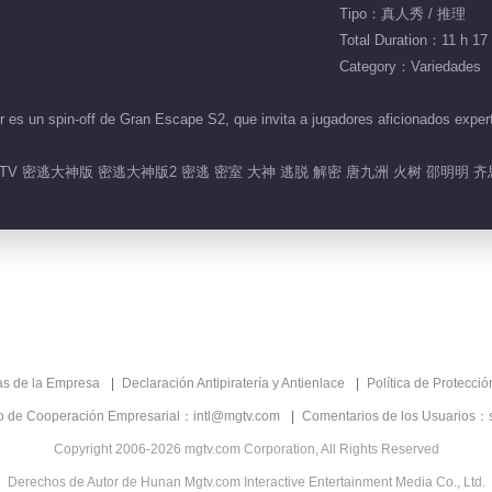
Tipo：真人秀 / 推理
Total Duration：11 h 17
Category：Variedades
es un spin-off de Gran Escape S2, que invita a jugadores aficionados exper
V 密逃大神版 密逃大神版2 密逃 密室 大神 逃脱 解密 唐九洲 火树 邵明明 齐
as de la Empresa
Declaración Antipiratería y Antienlace
Política de Protecci
co de Cooperación Empresarial：intl@mgtv.com
Comentarios de los Usuarios：
Copyright 2006-2026 mgtv.com Corporation, All Rights Reserved
Derechos de Autor de Hunan Mgtv.com Interactive Entertainment Media Co., Ltd.