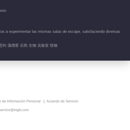
 min
tos a experimentar las mismas salas de escape, satisfaciendo diversas
思钧 蒲熠星 石凯 生物 实验室 怪物
ón de Información Personal
Acuerdo de Servicio
service@mgtv.com