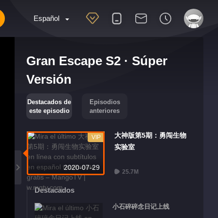
Español
Gran Escape S2 · Súper
Versión
Destacados de
Episodios
este episodio
anteriores
大神版第5期：勇闯生物
VIP
实验室
2020-07-29
25.7M
Destacados
小石碎碎念日记上线