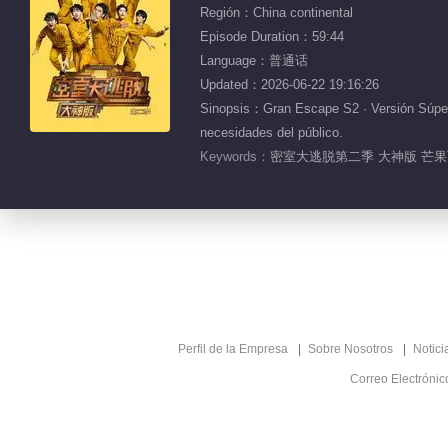
Región：China continental
Episode Duration：59:44
Language：普通话
Updated：2026-06-22 19:16:26
Sinopsis：Gran Escape S2 · Versión Súper 
necesidades del público.
Keywords：
密室大逃脱第二季 大神版 芒果T
Perfil de la Empresa
Sobre Nosotros
Notici
Correo Electróni