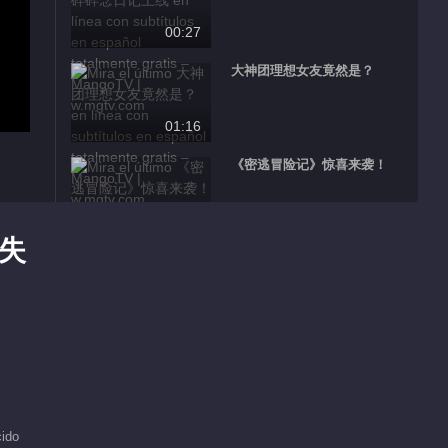
00:27
大神团理想女友竟然是？
01:16
《密逃冒险记》惊喜来袭！
00:35
失
Más popular
Sin Descanso
Recomendado
Durante Todo el
Año S2
芒果TV会员特别限定
企划
ido