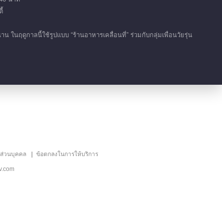
้
01:51
เน้น EP 3 No.10 ครัวจีน 4
ดูกาลนี้ใช้รูปแบบ “ร้านอาหารเคลื่อนที่” ร่วมกับกลุ่มเพื่อนวัยรุ่น
01:26
เน้น EP 3 No.9 ครัวจีน 4
00:28
明家姑娘赵丽颖浮现眼前
01:33
ลส่วนบุคคล
ข้อตกลงในการให้บริการ
v.com
เน้น EP 3 No.8 ครัวจีน 4
01:08
田螺姑娘赵丽颖打扫卫生