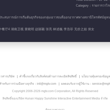
Category：รายการวาไรตี
บการณ์การเริ่มต้นธุรกิจของกลุ่มเยาวชนที่ออกอากาศทางสถานีโทรทัศน์หูหนาน ในฤ
中餐厅4 湖南卫视 黄晓明 赵丽颖 张亮 林述巍 李浩菲 无价之姐 侠女
าวสารบริษัท
คำชี้แจงเกี่ยวกับลิงค์ต่อต้านการละเมิดลิขสิทธิ์
นโยบายคุ้มครองข้อมู
ลสำหรับการร่วมมือทางธุรกิจ：intl@mgtv.com
ผลตอบรับจากผู้ใช้งาน：service@mgt
Copyright 2006-2026 mgtv.com Corporation, All Rights Reserved
ลิขสิทธิ์ของบริษัท Hunan Happy Sunshine Interactive Entertainment Media จำกัด
ติดตามพวกเรา