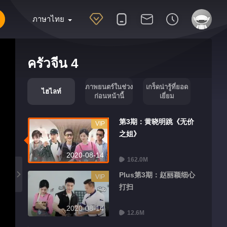
ภาษาไทย
ครัวจีน 4
ภาพยนตร์ในช่วง
เกร็ดน่ารู้ที่ยอด
ไฮไลท์
ก่อนหน้านี้
เยี่ยม
第3期：黄晓明跳《无价
VIP
之姐》
2020-08-14
162.0M
Plus第3期：赵丽颖细心
VIP
打扫
2020-08-14
12.6M