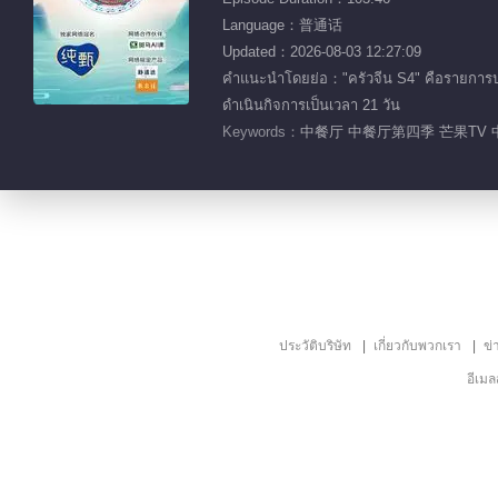
Language：普通话
Updated：2026-08-03 12:27:09
คำแนะนำโดยย่อ："ครัวจีน S4" คือรายการประส
ดำเนินกิจการเป็นเวลา 21 วัน
Keywords：
中餐厅 中餐厅第四季 芒果TV 
ประวัติบริษัท
เกี่ยวกับพวกเรา
ข่
อีเม