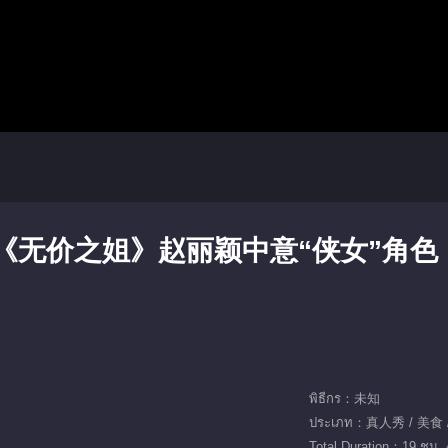
《无价之姐》赵丽颖中意“侠女”角色
พิธีกร：未知
ประเภท：真人秀 / 美食 
Total Duration：19 ชม. 