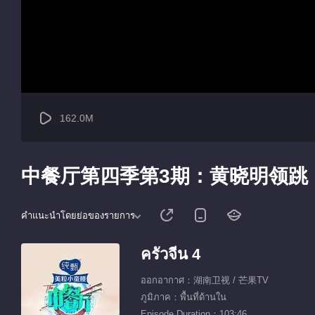
162.0M
中餐厅第四季第3期：黄晓明领跳
คำแนะนำโดยย่อของรายการ
ครัวจีน 4
ออกอากาศ：湖南卫视 / 芒果TV
ภูมิภาค：พื้นที่ด้านใน
Episode Duration：103:46