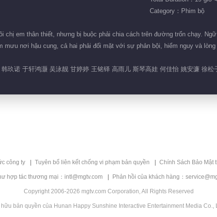
Category：Phim bộ
i chị em thân thiết, nhưng bị buộc phải chia cách trên đường trốn chạy. Ngữ 
 mưu nơi hậu cung, cả hai phải đối mặt với sự phản bội, hiểm nguy và lòng 
韩玖诺 于轩鸿灏 吴泳靓 甘婷婷 王铭铎 高雨儿 斯琴高娃 何佳怡 姚安濂 徐松子
ức công ty
Tuyên bố liên kết chống vi phạm bản quyền
Chính Sách Bảo Mật 
hư hợp tác thương mại：intl@mgtv.com
Phản hồi của khách hàng：service@mg
Copyright 2006-2026 mgtv.com Corporation, All Rights Reserved
 hữu bản quyền của Hunan Happy Sunshine Interactive Entertainment Media Co., L