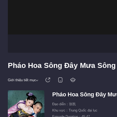
Pháo Hoa Sông Đây Mưa Sông 
Giới thiệu tiết mục
Pháo Hoa Sông Đây Mư
Đạo diễn：张凯
Khu vực：Trung Quốc đại lục
Episode Duration：45:47