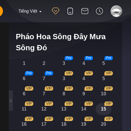
Tiếng Việt
Pháo Hoa Sông Đây Mưa
Sông Đó
Pre
Pre
Pre
1
2
3
4
5
Pre
Pre
VIP
VIP
VIP
6
7
3
4
5
VIP
VIP
VIP
VIP
VIP
6
7
8
9
10
VIP
VIP
VIP
VIP
VIP
11
12
13
14
15
VIP
VIP
VIP
VIP
VIP
16
17
18
19
20