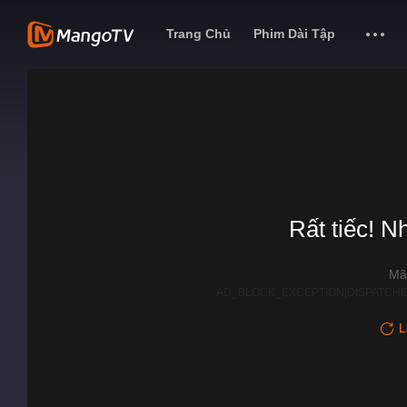
Trang Chủ
Phim Dài Tập
Rất tiếc! N
Mã
AD_BLOCK_EXCEPTION|DISPATCHE
L