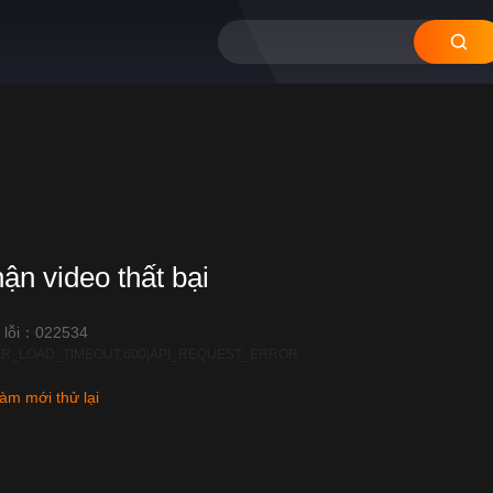
hận video thất bại
 lỗi：022534
R_LOAD_TIMEOUT:600|API_REQUEST_ERROR
àm mới thử lại