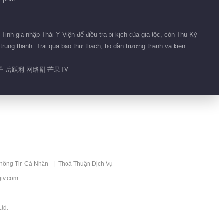
01:33
Tinh gia nhập Thái Y Viện để điều tra bi kịch của gia tộc, còn Thu Kỳ
Phim ngắn 60
trung thành. Trải qua bao thử thách, họ dần trưởng thành và kiên
 岳跃利 网络剧 芒果TV
01:21
Hậu trường 30
01:42
Hậu trường 35
thông Tin Cá Nhân
Thoả Thuận Dịch Vụ
01:47
tv.com
Hậu trường 23
td.