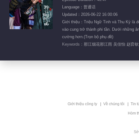
Language：普通话
Updated：2026-06-22 16:00:06
Giới thiệu：Triệu Ngữ Tinh và Thu Kỳ là đô
vào cung trở thành phi tần. Dưới những âm
cường hơn.(Trọn bộ phụ đề)
Keywords：
那江烟花那江雨 吴佳怡 赵弈钦 
Giới thiệu công ty
Về chúng tôi
Tin t
Hòm t
Sở