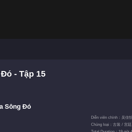
Đó - Tập 15
a Sông Đó
Chủng loại：古装 / 宫廷
Total Duration：19 giờ 