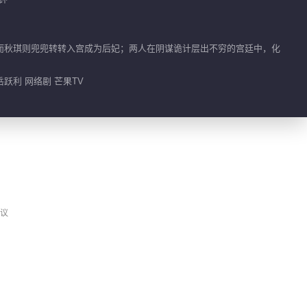
01:33
彩凰黑化赵语星发现端
而秋琪则兜兜转转入宫成为后妃；两人在阴谋诡计层出不穷的宫廷中，化
倪
01:21
岳跃利 网络剧 芒果TV
萩祺展现超高演技
01:42
赵弈钦背词卡壳急坏吴
佳怡
议
01:47
小二破坏星月CP好事
01:58