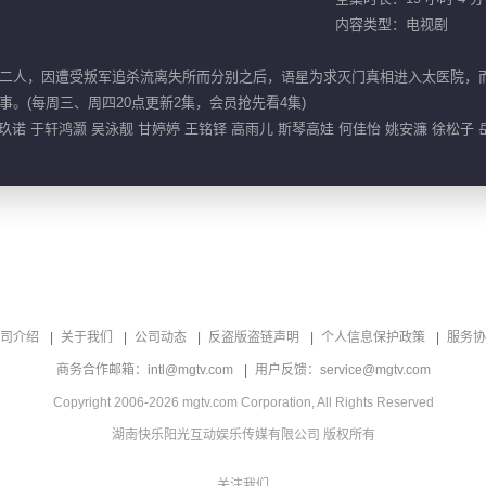
内容类型：电视剧
二人，因遭受叛军追杀流离失所而分别之后，语星为求灭门真相进入太医院，
。(每周三、周四20点更新2集，会员抢先看4集)
玖诺 于轩鸿灏 吴泳靓 甘婷婷 王铭铎 高雨儿 斯琴高娃 何佳怡 姚安濂 徐松子 
司介绍
关于我们
公司动态
反盗版盗链声明
个人信息保护政策
服务协
商务合作邮箱：intl@mgtv.com
用户反馈：service@mgtv.com
Copyright 2006-2026 mgtv.com Corporation, All Rights Reserved
湖南快乐阳光互动娱乐传媒有限公司 版权所有
关注我们