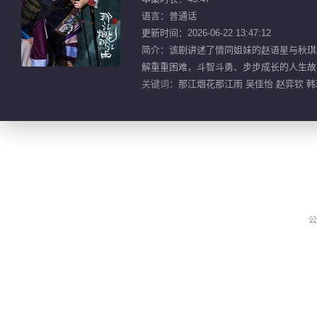
语言：普通话
更新时间：2026-06-22 13:47:12
简介：该剧讲述了情同姐妹的赵语星与秋琪
解重重困难，斗智斗勇、步步成长的人生故事
关键词：
那江烟花那江雨 吴佳怡 赵弈钦 韩
公