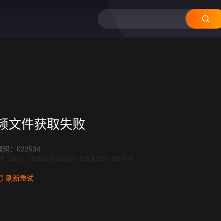
频文件获取失败
码：022534
R_LOAD_TIMEOUT:600|API_REQUEST_ERROR
刷新重试