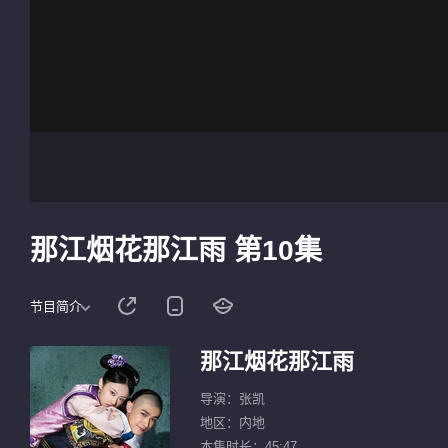
那江烟花那江雨 第10集
节目简介
那江烟花那江雨
导演：张凯
地区：内地
本集时长：45:47