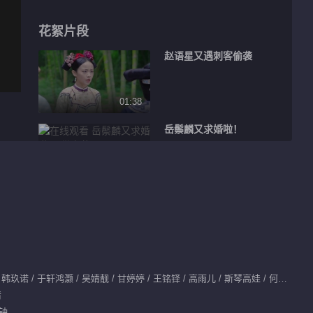
花絮片段
赵语星又遇刺客偷袭
01:38
岳鬃麟又求婚啦！
02:00
皇上撞见王逸维私会萩
祺
01:58
彩凰借刀杀人！
主演：吴佳怡 / 赵弈钦 / 韩玖诺 / 于轩鸿灏 / 吴婧靓 / 甘婷婷 / 王铭铎 / 高雨儿 / 斯琴高娃 / 何佳怡 / 姚安濂 / 徐松子 / 岳跃利
情
分钟