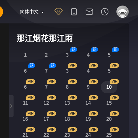
简体中文
那江烟花那江雨
预
预
预
1
2
3
4
5
预
预
VIP
VIP
VIP
6
7
3
4
5
VIP
VIP
VIP
VIP
VIP
6
7
8
9
10
VIP
VIP
VIP
VIP
VIP
11
12
13
14
15
VIP
VIP
VIP
VIP
VIP
16
17
18
19
20
VIP
VIP
VIP
VIP
VIP
21
22
23
24
25