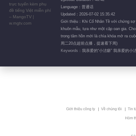
Language：普通话
Updated：2026-07-02 15:35:42
Giới thiệu：Khi Cố Nhân Tề với chứng sợ b
khuôn mẫu, tựa như một cặp oan gia. Cho 
trong tâm hồn mới là chìa khóa mở r
周二20点超前点播，提速看下周)
Keywords：
我亲爱的“小洁癖” 我亲爱的小洁
Giới thiệu công ty
Về chúng tôi
Tin t
Hòm t