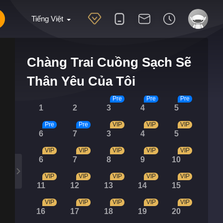
Tiếng Việt
Chàng Trai Cuồng Sạch Sẽ
Thân Yêu Của Tôi
Pre
Pre
Pre
1
2
3
4
5
Pre
Pre
VIP
VIP
VIP
6
7
3
4
5
VIP
VIP
VIP
VIP
VIP
6
7
8
9
10
VIP
VIP
VIP
VIP
VIP
11
12
13
14
15
VIP
VIP
VIP
VIP
VIP
16
17
18
19
20