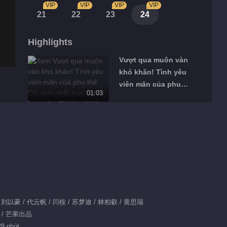
VIP
VIP
VIP
VIP
21
22
23
24
Highlights
Vượt qua muôn vàn
khó khăn! Tình yêu
viên mãn của phu
01:03
thê Cố.
Phiên bản nhanh!
Hồi ức tình yêu giữa
vệ sĩ và nữ minh
01:18
tinh.
Chu Nghiên bị nghệ
thuật trà cao cấp
“đánh bại” hoàn
00:53
月 / 刘以豪 / 代云帆 / 闫桉 / 苏梦迪 / 林柏叡 / 黄思瑞
toàn.
情 / 芒果出品
Ý nghĩa thật sự của
28 phút