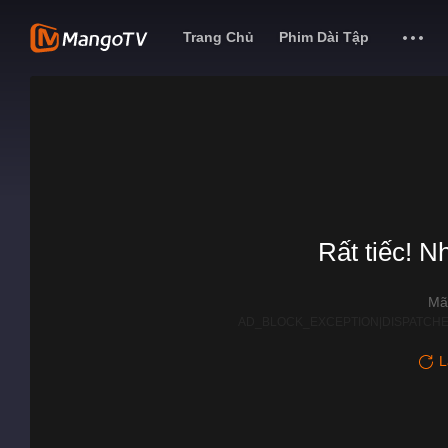
Trang Chủ
Phim Dài Tập
Rất tiếc! N
Mã
AD_BLOCK_EXCEPTION|DISPATCHE
L