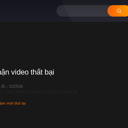
hận video thất bại
 lỗi：022534
R_LOAD_TIMEOUT:600|API_REQUEST_ERROR
àm mới thử lại