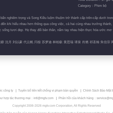
Category：Phim bộ
ẩn nghiêm trọng và Song Kiều luộm thuộm trở thành cấp trên-cấp dưới tron
đến khi hiểu nhau hơn thông qua công việc, cả hai cùng nhau trưởng thành, 
a cuộc sống tươi đẹp. Họ thay đổi bản thân, nắm tay nhau hiện th
癖 沈月 刘以豪 代云帆 闫桉 苏梦迪 林柏叡 黄思瑞 谭泉 肖燃 祁圣翰 朱信宗 
ức công ty
Tuyên bố liên kết chống vi phạm bản quyền
Chính Sách Bảo Mật 
hư hợp tác thương mại：intl@mgtv.com
Phản hồi của khách hàng：service@mg
Copyright 2006-2026 mgtv.com Corporation, All Rights Reserved