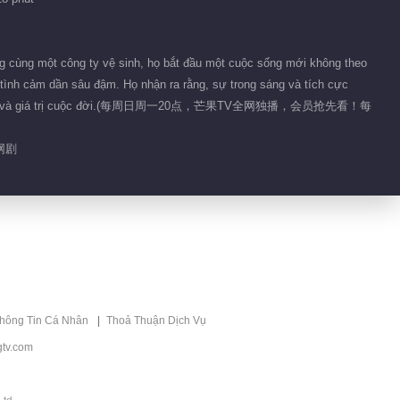
nụ hôn khi ăn lẩu:
ăn mấy miếng lại
00:31
phải hôn mấy lần.
g cùng một công ty vệ sinh, họ bắt đầu một cuộc sống mới không theo
Ba Song thương
tình cảm dần sâu đậm. Họ nhận ra rằng, sự trong sáng và tích cực
con gái như “cuồng
ực hóa ước mơ và giá trị cuộc đời.(每周日周一20点，芒果TV全网独播，会员抢先看！每
ma”, trở thành trở
00:51
ngại lớn nhất trên
网剧
con đường theo
Lục Hiển hẹn gặp
đuổi Song Kiều của
Cố Nhân Tề, Cố
Cố Tổng.
Tổng bày tỏ lòng
01:11
cảm kích.
Chăm lo sự nghiệp!
Cố Nhân Tề lo lắng
Song Kiều sẽ thâu
thông Tin Cá Nhân
Thoả Thuận Dịch Vụ
01:52
tóm công ty.
tv.com
Trong phòng tắm
xuất hiện “nụ hôn