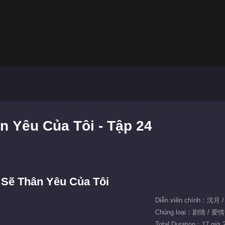
n Yêu Của Tôi - Tập 24
 Sẽ Thân Yêu Của Tôi
Diễn viên chính：沈
Chủng loại：剧情 / 爱
Total Duration：17 giờ 