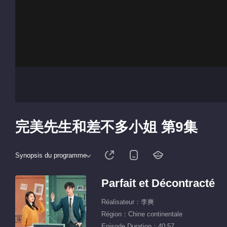
完美先生和差不多小姐 第9集
Synopsis du programme
Parfait et Décontracté
Réalisateur：李爽
Région：Chine continentale
Episode Duration：40:57