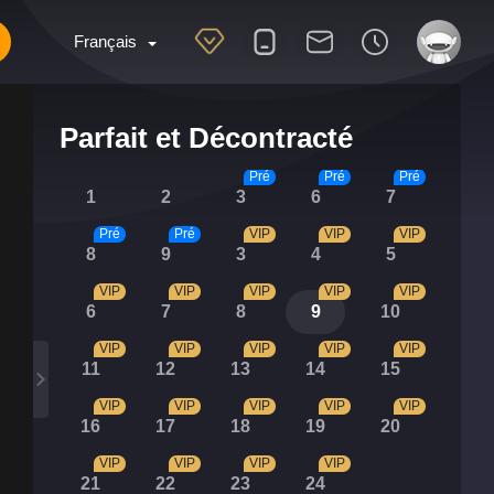
Français
Parfait et Décontracté
Pré
Pré
Pré
1
2
3
6
7
Pré
Pré
VIP
VIP
VIP
8
9
3
4
5
VIP
VIP
VIP
VIP
VIP
6
7
8
9
10
VIP
VIP
VIP
VIP
VIP
11
12
13
14
15
VIP
VIP
VIP
VIP
VIP
16
17
18
19
20
VIP
VIP
VIP
VIP
21
22
23
24