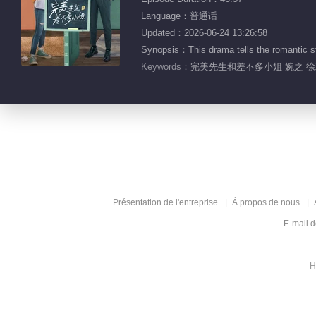
Language：普通话
Updated：2026-06-24 13:26:58
Synopsis：This drama tells the romantic s
Keywords：
完美先生和差不多小姐 婉之 徐
Présentation de l'entreprise
À propos de nous
E-mail 
H