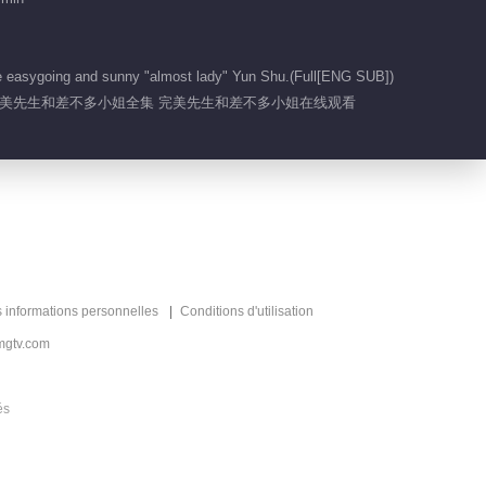
01:24
he easygoing and sunny "almost lady" Yun Shu.(Full[ENG SUB])
 完美先生和差不多小姐全集 完美先生和差不多小姐在线观看
彩蛋：念书夫妇橱柜吻
01:04
彩蛋：年年陆屿床咚
00:52
s informations personnelles
Conditions d'utilisation
彩蛋：超苏拦腰抱
mgtv.com
01:01
és
章教授改口叫姐夫了