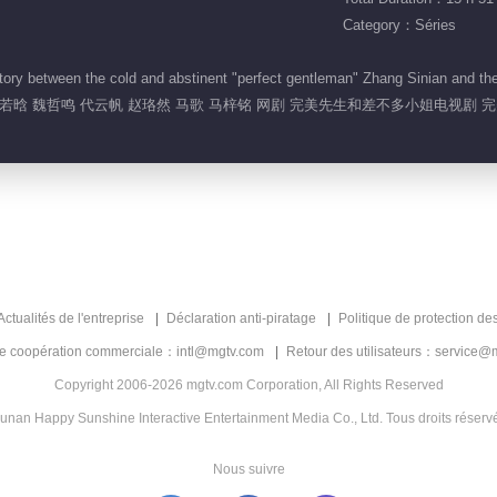
Category：Séries
tory between the cold and abstinent "perfect gentleman" Zhang Sinian and t
若晗 魏哲鸣 代云帆 赵珞然 马歌 马梓铭 网剧 完美先生和差不多小姐电视剧
Actualités de l'entreprise
Déclaration anti-piratage
Politique de protection de
de coopération commerciale：intl@mgtv.com
Retour des utilisateurs：service@
Copyright 2006-2026 mgtv.com Corporation, All Rights Reserved
unan Happy Sunshine Interactive Entertainment Media Co., Ltd. Tous droits réserv
Nous suivre