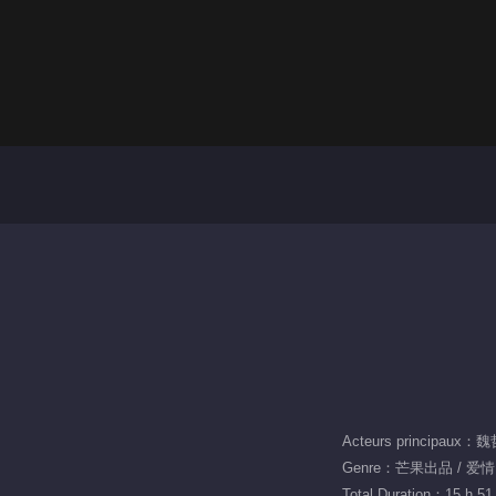
Acteurs principau
Genre：芒果出品 / 爱情
Total Duration：15 h 51