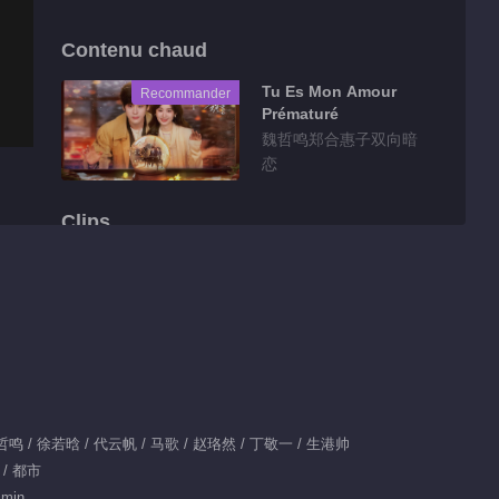
Contenu chaud
Tu Es Mon Amour
Recommander
Prématuré
魏哲鸣郑合惠子双向暗
恋
Clips
彩蛋：与你成长
01:40
彩蛋：完美收官
x：魏哲鸣 / 徐若晗 / 代云帆 / 马歌 / 赵珞然 / 丁敬一 / 生港帅
00:55
 / 都市
彩蛋：深情款款章较真
 min