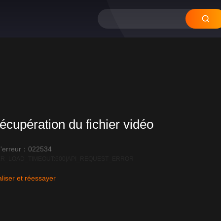
écupération du fichier vidéo
'erreur：022534
R_LOAD_TIMEOUT:600|API_REQUEST_ERROR
liser et réessayer