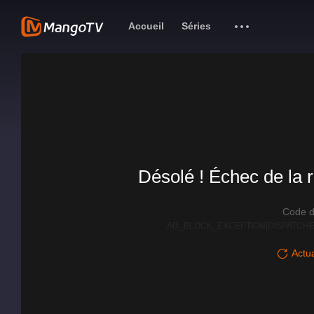
Accueil
Séries
Désolé ! Échec de la r
Code d
AD_BLOCK_EXCEPTION|DISPATCHE
Actua