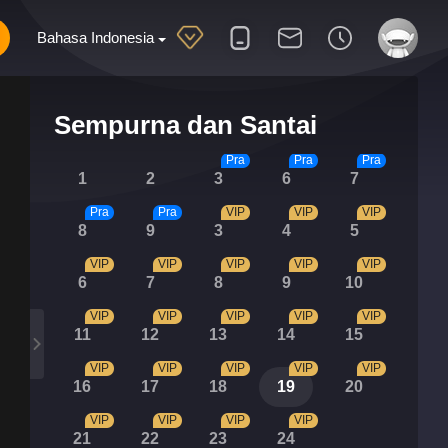
Bahasa Indonesia
Sempurna dan Santai
Pra
Pra
Pra
1
2
3
6
7
Pra
Pra
VIP
VIP
VIP
8
9
3
4
5
VIP
VIP
VIP
VIP
VIP
6
7
8
9
10
VIP
VIP
VIP
VIP
VIP
11
12
13
14
15
VIP
VIP
VIP
VIP
VIP
16
17
18
19
20
VIP
VIP
VIP
VIP
21
22
23
24