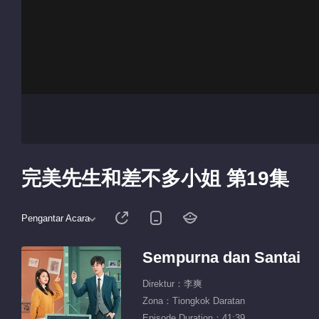
完美先生和差不多小姐 第19集
Pengantar Acara
Sempurna dan Santai
Direktur：李爽
Zona：Tiongkok Daratan
Episode Duration：41:39