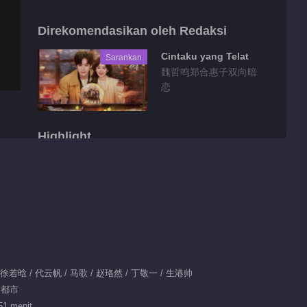
Direkomendasikan oleh Redaksi
Cintaku yang Telat
Sarankan
魏哲鸣郑合惠子双向暗
恋
Highlight
彩蛋：与你成长
01:40
彩蛋：完美收官
/ 徐若晗 / 代云帆 / 马歌 / 赵珞然 / 丁敬一 / 生港帅
00:55
/ 都市
彩蛋：深情款款章较真
51 menit