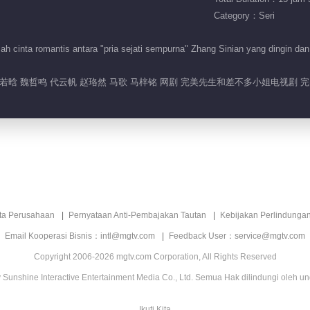
Category：Seri
ah cinta romantis antara "pria sejati sempurna" Zhang Sinian yang dingin d
若晗 魏哲鸣 代云帆 赵珞然 马歌 马梓铭 网剧 完美先生和差不多小姐电视剧
ita Perusahaan
Pernyataan Anti-Pembajakan Tautan
Kebijakan Perlindunga
Email Kooperasi Bisnis：intl@mgtv.com
Feedback User：service@mgtv.com
Copyright 2006-2026 mgtv.com Corporation, All Rights Reserved
Sunshine Interactive Entertainment Media Co., Ltd. Semua Hak dilindungi oleh u
Ikuti Kita