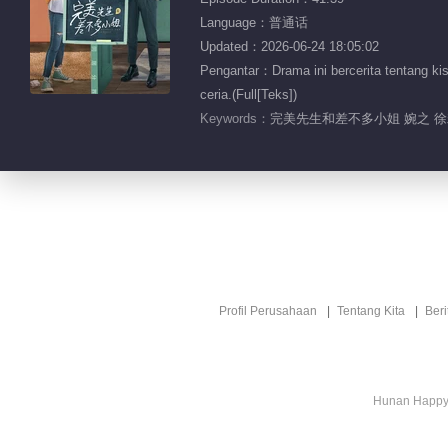
Language：普通话
Updated：2026-06-24 18:05:02
Pengantar：Drama ini bercerita tentang kis
ceria.(Full[Teks])
Keywords：
完美先生和差不多小姐 婉之 徐
Profil Perusahaan
Tentang Kita
Ber
Hunan Happy 