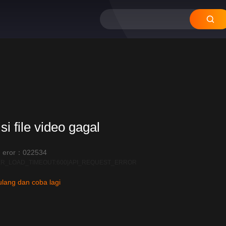
si file video gagal
 eror：022534
R_LOAD_TIMEOUT:600|API_REQUEST_ERROR
lang dan coba lagi