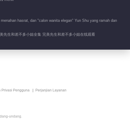
01:24
an menahan hasrat, dan "calon wanita elegan" Yun Shu yang ramah dan
彩蛋：念书夫妇橱柜吻
 完美先生和差不多小姐全集 完美先生和差不多小姐在线观看
01:04
彩蛋：年年陆屿床咚
00:52
彩蛋：超苏拦腰抱
n Privasi Pengguna
Perjanjian Layanan
01:01
ndang-undang.
章教授改口叫姐夫了