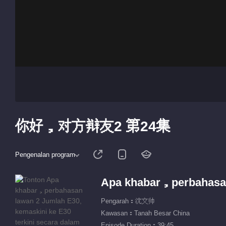
你好，对方辩友2 第24集
Pengenalan program
Apa khabar，perbahasa
Pengarah：沈文帅
Kawasan：Tanah Besar China
Episode Duration：39:45