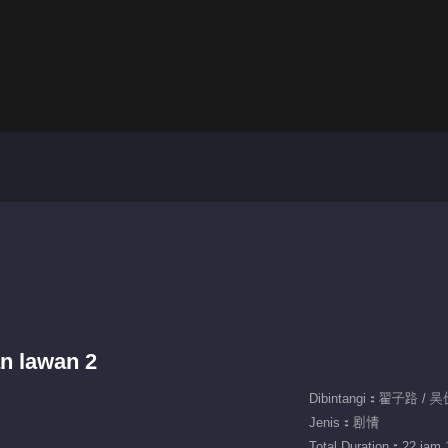
n lawan 2
Dibintangi：翟子路 / 
Jenis：剧情
Total Duration：22 jam 