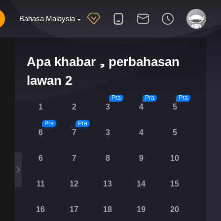
Bahasa Malaysia
Apa khabar，perbahasan
lawan 2
Pra
Pra
Pra
1
2
3
4
5
Pra
Pra
6
7
3
4
5
6
7
8
9
10
11
12
13
14
15
16
17
18
19
20