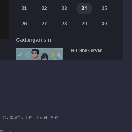
21
22
23
24
25
26
27
28
29
30
Cadangan siri
Hei! pihak lawan
542.4M
Sorotan
马楠结辩太有一手了
02:23
吴佳怡 / 鲁照华 / 米咪 / 王泽轩 / 柯颖
这波操作可以~ 小撒向
典典表白
13 minit