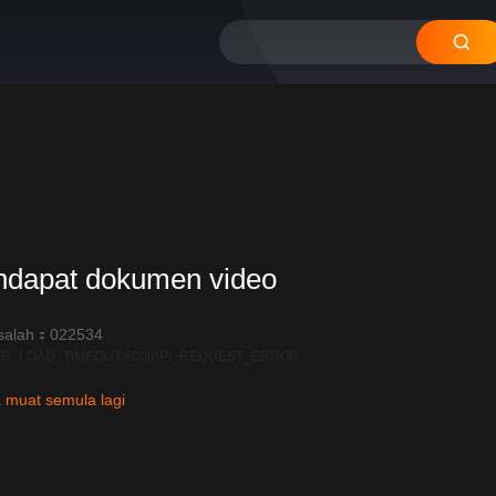
ndapat dokumen video
salah：022534
R_LOAD_TIMEOUT:600|API_REQUEST_ERROR
 muat semula lagi