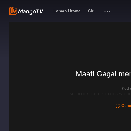
Laman Utama
Siri
Maaf! Gagal me
Kod 
AD_BLOCK_EXCEPTION|DISPATCHE
Cuba