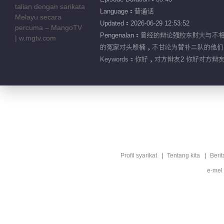
Language：普通话
Updated：2026-06-29 12:53:52
Pengenalan：曾经的辩论强校东财
的冤家对头殷楠，不甘沦为替补二队的他们，
Keywords：
你好，对方辩友2 你好对方辩友2
Profil syarikat
Tentang kita
Berit
e-mel