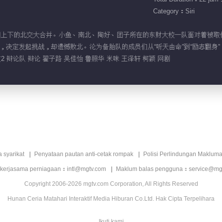
Category：Siri
大与不相上下的北交大合并。小鱼、南北、陶好、团子所在的东财大校一队面对着
决定发起挑战，却遗憾败北。沦为备胎队的成员们从“听天由命”到“励志翻身”，逐
 辩论队 辩论 翟子路 吴佳怡 鲁照华 米咪 王泽轩 柯颖 网剧
a syarikat
Penyataan pautan anti-cetak rompak
Polisi Perlindungan Makluma
 kerjasama perniagaan：intl@mgtv.com
Maklum balas pengguna：service@mg
Copyright 2006-2026 mgtv.com Corporation, All Rights Reserved
Hunan Ceria Matahari Interaktif Media Hiburan Co.Ltd. Hak Cipta Terpelihara
Ikuti kami