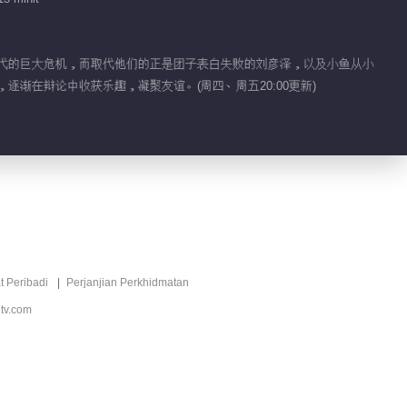
02:30
被取代的巨大危机，而取代他们的正是团子表白失败的刘彦泽，以及小鱼从小
心疼一波~南北装病想
渐在辩论中收获乐趣，凝聚友谊。(周四、周五20:00更新)
逃避上场
01:38
团子提出暂不和刘彦泽
见面
00:55
南北超市偷砸方便面解
压
t Peribadi
Perjanjian Perkhidmatan
tv.com
00:31
好难CP边跳绳边发糖