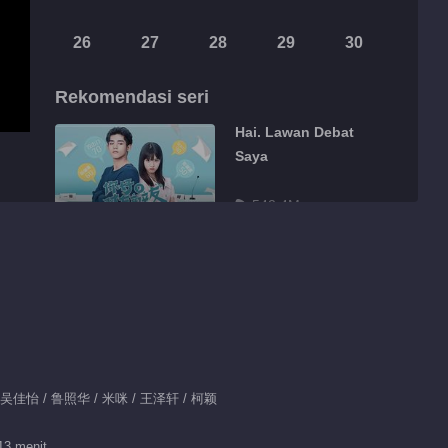
26
27
28
29
30
Rekomendasi seri
Hai. Lawan Debat
Saya
542.4M
Highlight
马楠结辩太有一手了
02:23
这波操作可以~ 小撒向
/ 吴佳怡 / 鲁照华 / 米咪 / 王泽轩 / 柯颖
典典表白
02:30
13 menit