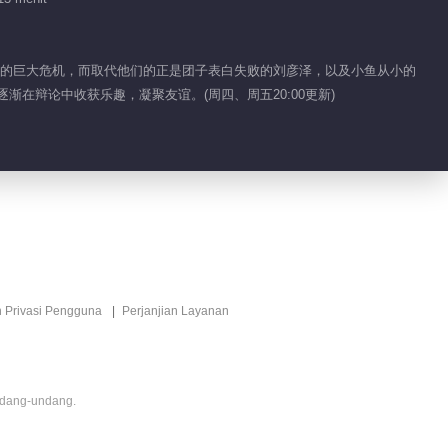
心疼一波~南北装病想
逃避上场
取代的巨大危机，而取代他们的正是团子表白失败的刘彦泽，以及小鱼从小的
在辩论中收获乐趣，凝聚友谊。(周四、周五20:00更新)
01:38
团子提出暂不和刘彦泽
见面
00:55
南北超市偷砸方便面解
压
n Privasi Pengguna
Perjanjian Layanan
00:31
好难CP边跳绳边发糖
ndang-undang.
01:01