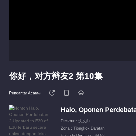
你好，对方辩友2 第10集
Pengantar Acara
Halo, Oponen Perdebat
Direktur：沈文帅
Zona：Tiongkok Daratan
Episode Duration：44:53