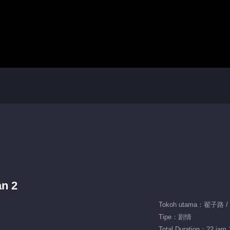
an 2
Tokoh utama：翟子路 
Tipe：剧情
Total Duration：22 jam 