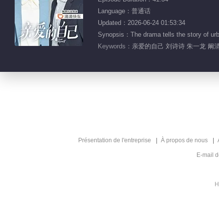
Language：普通话
Updated：2026-06-24 01:53:34
Synopsis：The drama tells the story of urban
Keywords：
亲爱的自己 刘诗诗 朱一龙 阚清
Présentation de l'entreprise
À propos de nous
E-mail 
H