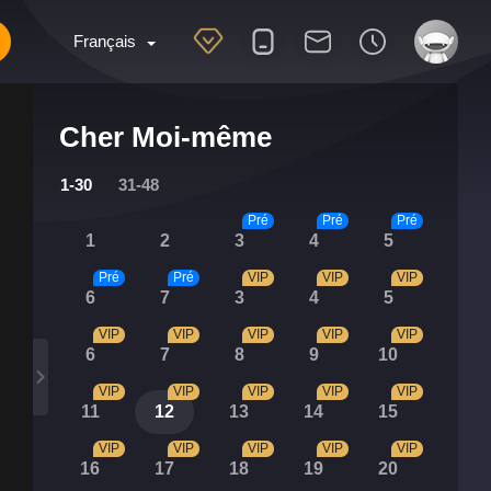
Français
Cher Moi-même
1-30
31-48
Pré
Pré
Pré
1
2
3
4
5
Pré
Pré
VIP
VIP
VIP
6
7
3
4
5
VIP
VIP
VIP
VIP
VIP
6
7
8
9
10
VIP
VIP
VIP
VIP
VIP
11
12
13
14
15
VIP
VIP
VIP
VIP
VIP
16
17
18
19
20