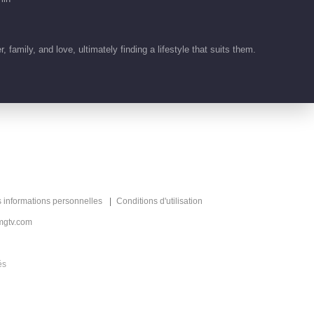
00:54
重拳出击 一鸣爆发怒
打龚敬
family, and love, ultimately finding a lifestyle that suits them.
00:40
王子茹面临困境 陈一
鸣暖心宽慰
01:01
顾晓菱真性情表白雷浩
文
s informations personnelles
Conditions d'utilisation
03:14
mgtv.com
顾晓菱逃避结婚 街头
és
爆发争吵
02:02