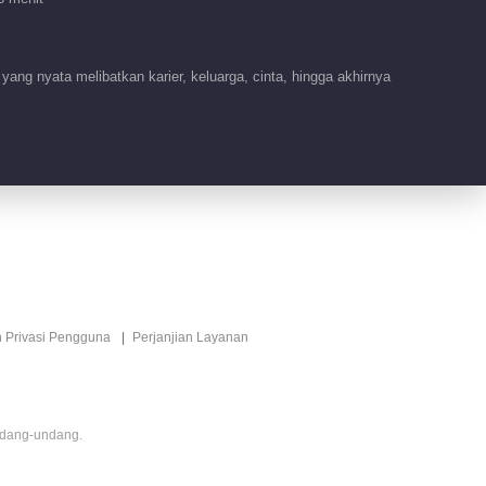
鸣暖心宽慰
01:01
ang nyata melibatkan karier, keluarga, cinta, hingga akhirnya
顾晓菱真性情表白雷浩
文
03:14
顾晓菱逃避结婚 街头
爆发争吵
02:02
顾晓菱劝雷浩文自首
n Privasi Pengguna
Perjanjian Layanan
02:13
ndang-undang.
顾晓菱拒绝雷浩文的求
婚