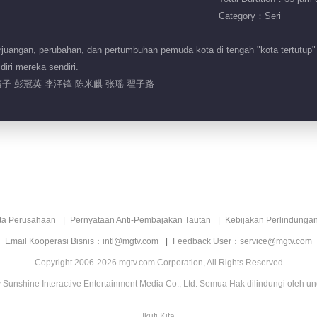
Category：Seri
juangan, perubahan, dan pertumbuhan pemuda kota di tengah "kota tertutup" y
iri mereka sendiri.
子 彭冠英 李泽锋 陈米麒 张瑶 翟子路
ita Perusahaan
Pernyataan Anti-Pembajakan Tautan
Kebijakan Perlindunga
Email Kooperasi Bisnis：intl@mgtv.com
Feedback User：service@mgtv.com
Copyright 2006-2026 mgtv.com Corporation, All Rights Reserved
Sunshine Interactive Entertainment Media Co., Ltd. Semua Hak dilindungi oleh u
Ikuti Kita