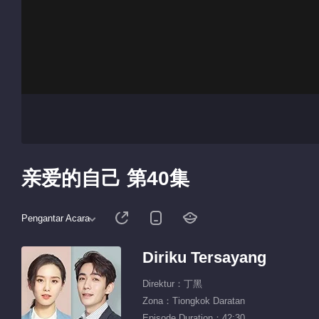
亲爱的自己 第40集
Pengantar Acara
Diriku Tersayang
Direktur：丁黑
Zona：Tiongkok Daratan
Episode Duration：42:30