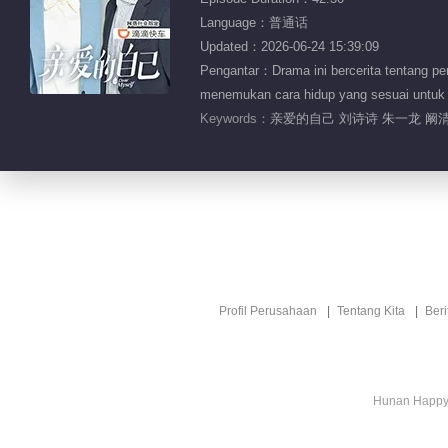
Language：普通话
Updated：2026-06-24 15:39:09
Pengantar：Drama ini bercerita tentang per
menemukan cara hidup yang sesuai untuk d
Keywords：
亲爱的自己 刘诗诗 朱一龙 阚清
Profil Perusahaan
Tentang Kita
Ber
Hunan Happy 