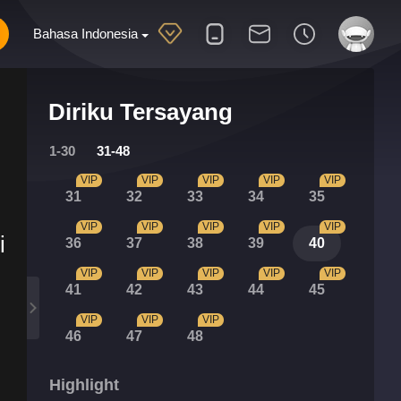
Bahasa Indonesia
Diriku Tersayang
1-30
31-48
VIP
VIP
VIP
VIP
VIP
31
32
33
34
35
VIP
VIP
VIP
VIP
VIP
i
36
37
38
39
40
VIP
VIP
VIP
VIP
VIP
41
42
43
44
45
VIP
VIP
VIP
46
47
48
Highlight