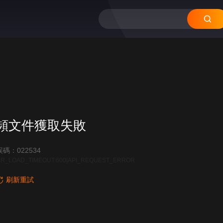
頻文件獲取失敗
碼：022534
R_LOAD_TIMEOUT:600|API_REQUEST_ERROR
刷新重試