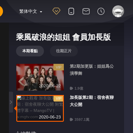
繁体中文
乘風破浪的姐姐 會員加長版
本期看點
往期正片
第2期加更版：姐姐爲公
VIP
演學舞
2020-06-22
1.9億
加長版第2期：宿舍夜聊
VIP
大公開
2020-06-23
3597.1萬