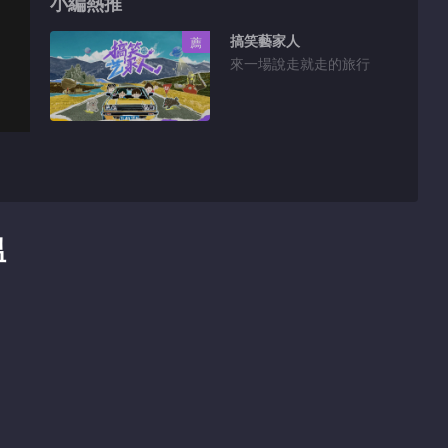
小編熱推
搞笑藝家人
薦
來一場說走就走的旅行
溫