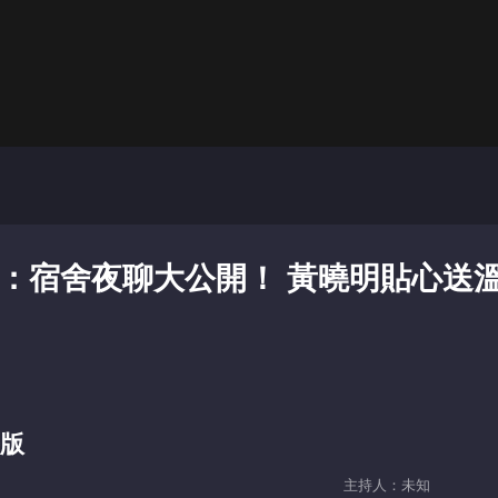
期：宿舍夜聊大公開！ 黃曉明貼心送
長版
主持人：未知