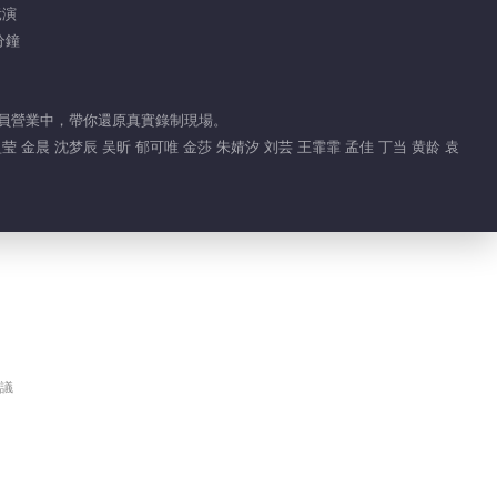
竞演
分鐘
員營業中，帶你還原真實錄制現場。
 金晨 沈梦辰 吴昕 郁可唯 金莎 朱婧汐 刘芸 王霏霏 孟佳 丁当 黄龄 袁
議