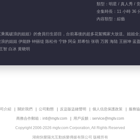
類型：明星 / 真人秀 / 
全集時長：11 小時 36 
內容類型：綜藝
《乘風破浪的姐姐》的會員衍生節目，台前幕後的超多花絮獨家大放送。姐姐全
姐姐 伊能静 钟丽缇 陈松伶 宁静 阿朵 郑希怡 张萌 万茜 海陆 王丽坤 蓝盈莹
王智 白冰 黄晓明
司介紹
關於我們
公司動態
反盜版盜鏈聲明
個人信息保護政策
服務協
商務合作郵箱：intl@mgtv.com
用戶反饋：service@mgtv.com
Copyright 2006-2026 mgtv.com Corporation, All Rights Reserved
湖南快樂陽光互動娛樂傳媒有限公司 版權所有