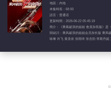
地區：內地
本集時長：68:00
語言：普通话
更新時間：2026-06-22 05:45:19
簡介：《乘風破浪的姐姐 會員加長版》是
關鍵詞：
乘风破浪的姐姐会员加长版 乘风破浪的
咏琳 许飞 黄圣依 张雨绮 张含韵 李斯丹妮 
公