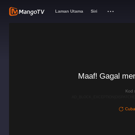
Laman Utama
Siri
Maaf! Gagal me
Kod 
AD_BLOCK_EXCEPTION|DISPATCHE
Cuba