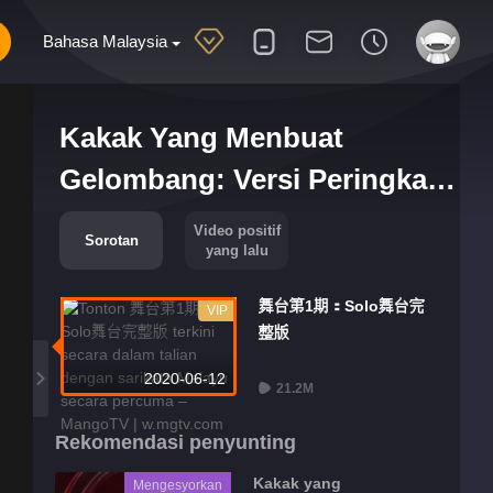
Bahasa Malaysia
Kakak Yang Menbuat
Gelombang: Versi Peringkat
Lengkap
Video positif
Sorotan
yang lalu
舞台第1期：Solo舞台完
VIP
整版
2020-06-12
21.2M
Rekomendasi penyunting
Kakak yang
Mengesyorkan