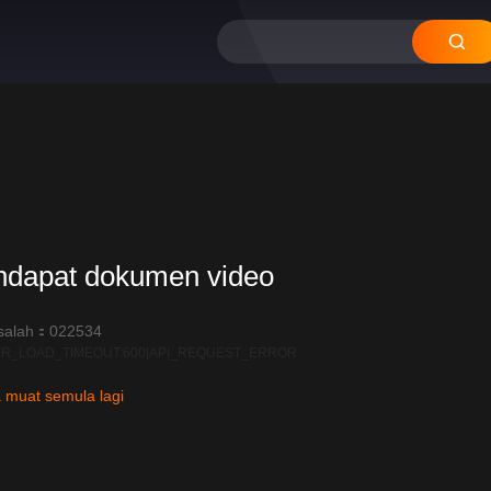
ndapat dokumen video
salah：022534
R_LOAD_TIMEOUT:600|API_REQUEST_ERROR
 muat semula lagi