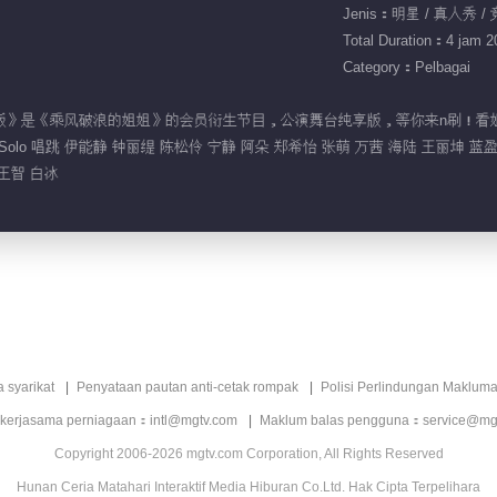
Jenis：明星 / 真人秀 /
Total Duration：4 jam 20
Category：Pelbagai
舞台完整版》是《乘风破浪的姐姐》的会员衍生节目，公演舞台纯享版，等你来n刷！
Solo 唱跳 伊能静 钟丽缇 陈松伶 宁静 阿朵 郑希怡 张萌 万茜 海陆 王丽坤 蓝
王智 白冰
a syarikat
Penyataan pautan anti-cetak rompak
Polisi Perlindungan Makluma
 kerjasama perniagaan：intl@mgtv.com
Maklum balas pengguna：service@mg
Copyright 2006-2026 mgtv.com Corporation, All Rights Reserved
Hunan Ceria Matahari Interaktif Media Hiburan Co.Ltd. Hak Cipta Terpelihara