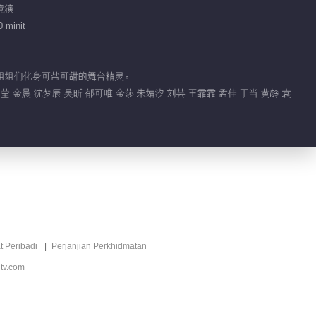
 竞演
 minit
看姐姐们化身可盐可甜的舞台精灵。
盈莹 金晨 沈梦辰 吴昕 郁可唯 金莎 朱婧汐 刘芸 王霏霏 孟佳 丁当 黄龄 袁
t Peribadi
Perjanjian Perkhidmatan
tv.com