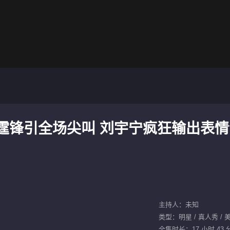
似谢霆锋引全场尖叫 刘宇宁疯狂输出表
主持人：未知
类型：明星 / 真人秀 / 
全集时长：17 小时 43 