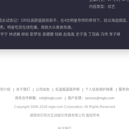
内容类型：综艺
成长试炼记！100位高颜值厨房新手，在4位明星导师的带领下，经过海选摸底、
秀。明星吃货在线吃播，再掀大众美食热潮。
 刘宇宁 林述巍 柳岩 靳梦佳 袁姗姗 钱枫 赵胤胤 史子逸 丁冠森 冯伟 李子峰
司介绍
关于我们
公司动态
反盗版盗链声明
个人信息保护政策
服务协
商务合作邮箱：intl@mgtv.com
用户反馈：service@mgtv.com
Copyright 2006-2026 mgtv.com Corporation, All Rights Reserved
湖南快乐阳光互动娱乐传媒有限公司 版权所有
关注我们