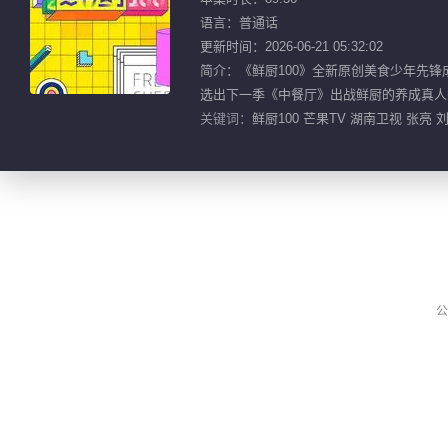
语言：普通话
更新时间：2026-06-21 05:32:02
简介：《鲜厨100》全新原创美食少年先锋
选出下一季《中餐厅》出战鲜厨的养成真人
关键词：
鲜厨100 芒果TV 湖南卫视 张亮
公