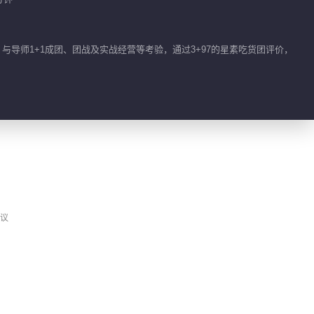
与导师1+1成团、团战及实战经营等考验，通过3+97的星素吃货团评价，
议