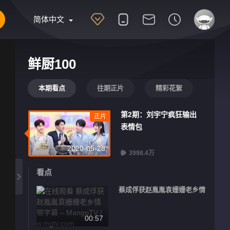
简体中文
鲜厨100
本期看点
往期正片
精彩花絮
第2期：刘宇宁疯狂输出
正片
表情包
2020-05-28
3998.4万
看点
蔡成俘获赵胤胤袁姗姗老乡情
00:57