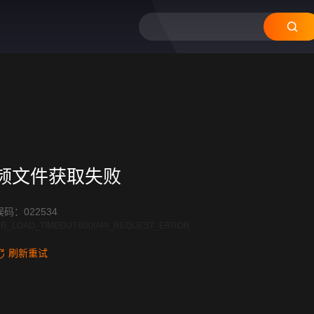
频文件获取失败
码：022534
R_LOAD_TIMEOUT:600|API_REQUEST_ERROR
刷新重试