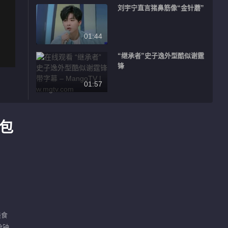
刘宇宁直言猪鼻筋像“金针蘑”
01:44
“继承者”史子逸外型酷似谢霆
锋
01:57
情包
美食
分钟