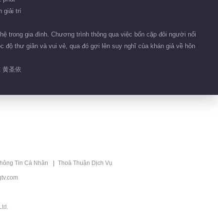
giải trí
ệ trong gia đình. Chương trình thông qua việc bốn cặp đôi người nổi
c độ thư giãn và vui vẻ, qua đó gợi lên suy nghĩ của khán giả về hôn
尔 黄圣依
thông Tin Cá Nhân
Thoả Thuận Dịch Vụ
tv.com
td.