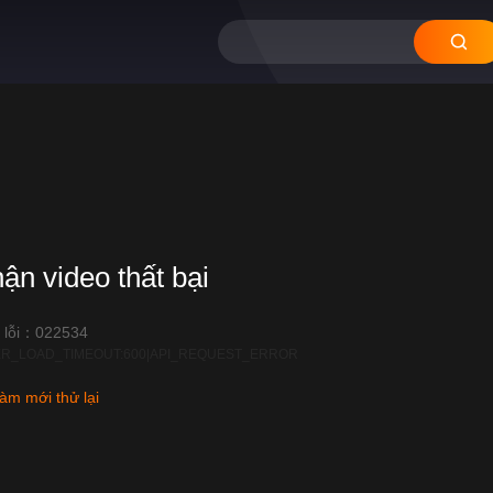
hận video thất bại
 lỗi：022534
R_LOAD_TIMEOUT:600|API_REQUEST_ERROR
àm mới thử lại