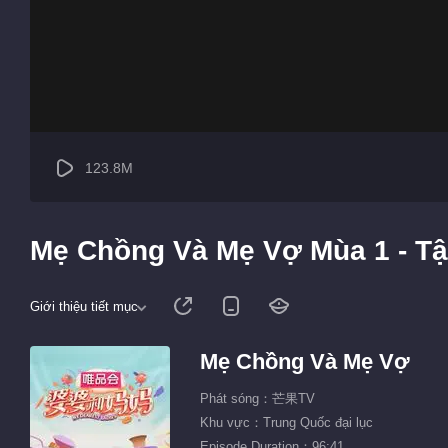
123.8M
Mẹ Chồng Và Mẹ Vợ Mùa 1 - Tậ
Giới thiệu tiết mục
Mẹ Chồng Và Mẹ Vợ
Phát sóng：芒果TV
Khu vực：Trung Quốc đại lục
Episode Duration：96:41