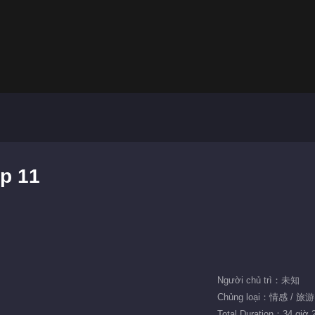
p 11
Người chủ trì：未知
Chủng loại：情感 / 旅
Total Duration：34 giờ 