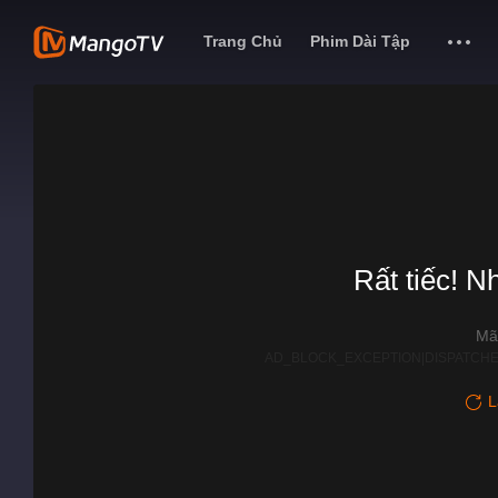
Trang Chủ
Phim Dài Tập
Rất tiếc! N
Mã
AD_BLOCK_EXCEPTION|DISPATCHE
L