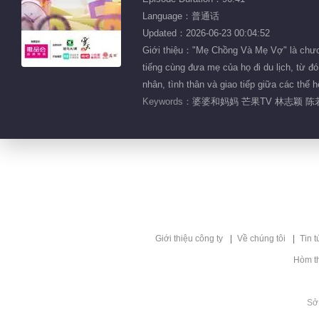
Language：普通话
Updated：2026-06-23 00:04:52
Giới thiệu："Mẹ Chồng Và Mẹ Vợ" là chương
tiếng cùng đưa mẹ của họ đi du lịch, từ đó
nhân, tình thân và giao tiếp giữa các thế h
Keywords：
婆婆和妈妈 芒果TV 林志颖 陈若
Giới thiệu công ty
Về chúng tôi
Tin t
Hòm t
Sở