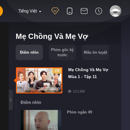
Tiếng Việt
Mẹ Chồng Và Mẹ Vợ
Phim gốc kỳ
Điểm nhìn
Mẩu tin tuyệt
trước
Mẹ Chồng Và Mẹ Vợ
VIP
Mùa 1 - Tập 11
2020-08-06
123.8M
Điểm nhìn
Phim ngắn 49
02:51