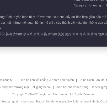
Category：Chương trình 
 trình truyền hình thực tế với mục tiêu thúc đẩy sự hòa hợp giữa các thế h
 giải mã những mối quan hệ tinh tế giữa các thành viên gia đình thông qua gó
ệ.
仪 姜潮 麦迪娜 李佳航 李晟 秦昊 伊能静 婆婆 婆媳 家庭 海陆 信 张萌 包贝
ức công ty
Tuyên bố liên kết chống vi phạm bản quyền
Chính Sách Bảo Mật 
hư hợp tác thương mại：intl@mgtv.com
Phản hồi của khách hàng：service@mg
Copyright 2006-2026 mgtv.com Corporation, All Rights Reserved
 hữu bản quyền của Hunan Happy Sunshine Interactive Entertainment Media Co., L