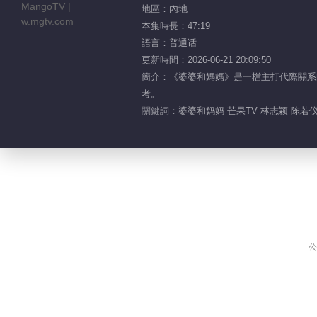
地區：內地
本集時長：47:19
語言：普通话
更新時間：2026-06-21 20:09:50
簡介：《婆婆和媽媽》是一檔主打代際關系
考。
關鍵詞：
婆婆和妈妈 芒果TV 林志颖 陈若仪
公