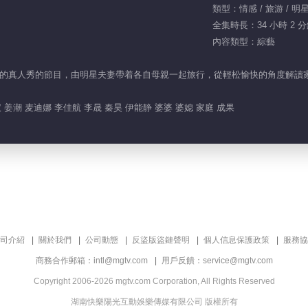
類型：情感 / 旅游 / 明星
全集時長：34 小時 2 
內容類型：綜藝
的真人秀的節目，由明星夫妻帶着各自母親一起旅行，從輕松愉快的角度解讀
 姜潮 麦迪娜 李佳航 李晟 秦昊 伊能静 婆婆 婆媳 家庭 成果
司介紹
關於我們
公司動態
反盜版盜鏈聲明
個人信息保護政策
服務協
商務合作郵箱：intl@mgtv.com
用戶反饋：service@mgtv.com
Copyright 2006-2026 mgtv.com Corporation, All Rights Reserved
湖南快樂陽光互動娛樂傳媒有限公司 版權所有