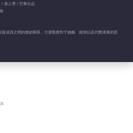
 / 真人秀 / 芒果出品
分鐘
家庭成員之間的微妙關系，引發觀衆對于婚姻、親情以及代際溝通的思
議