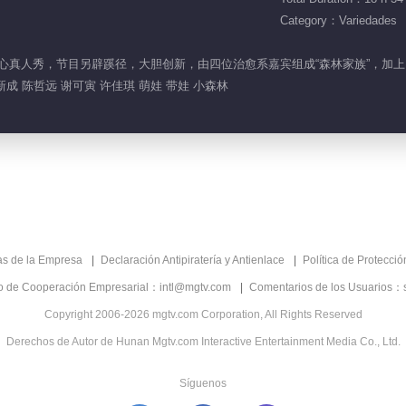
Category：Variedades
颖的暖心真人秀，节目另辟蹊径，大胆创新，由四位治愈系嘉宾组成“森林家族”，
新成 陈哲远 谢可寅 许佳琪 萌娃 带娃 小森林
as de la Empresa
Declaración Antipiratería y Antienlace
Política de Protecci
co de Cooperación Empresarial：intl@mgtv.com
Comentarios de los Usuarios：
Copyright 2006-2026 mgtv.com Corporation, All Rights Reserved
Derechos de Autor de Hunan Mgtv.com Interactive Entertainment Media Co., Ltd.
Síguenos