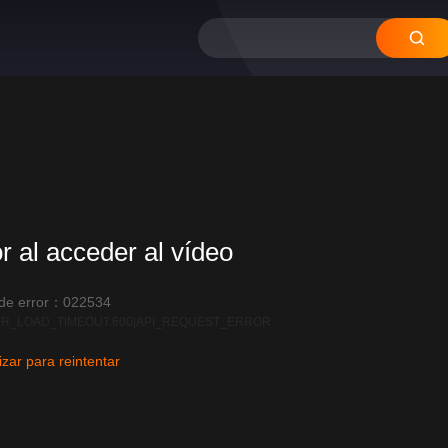
or al acceder al vídeo
 de error：022534
R_LOAD_TIMEOUT:600|API_REQUEST_ERROR
izar para reintentar