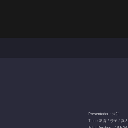
Presentador：未知
Tipo：教育 / 亲子 / 真
Total Duration：18 h 34