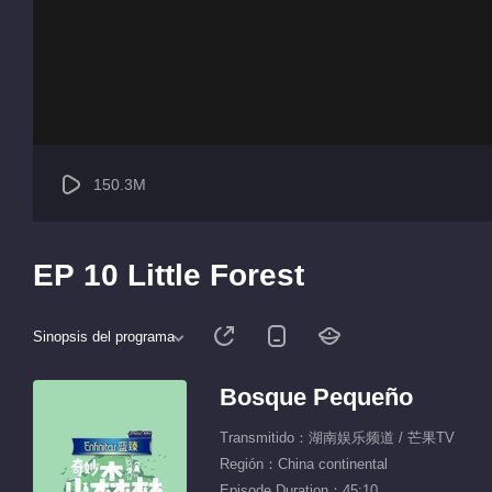
150.3M
EP 10 Little Forest
Sinopsis del programa
Bosque Pequeño
Transmitido：湖南娱乐频道 / 芒果TV
Región：China continental
Episode Duration：45:10