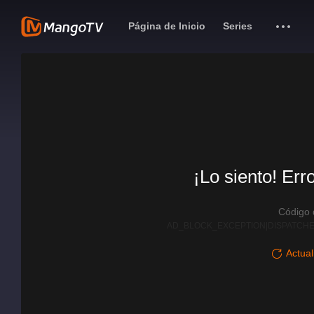
Página de Inicio
Series
¡Lo siento! Err
Código
AD_BLOCK_EXCEPTION|DISPATCHE
Actual