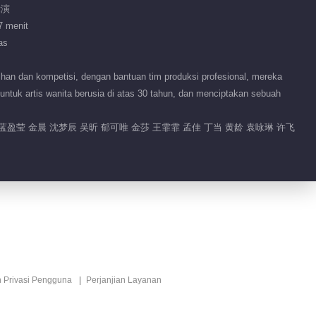
竞演
02:54
7 menit
as
李斯丹妮再现激励式教学
han dan kompetisi, dengan bantuan tim produksi profesional, mereka
00:30
 untuk artis wanita berusia di atas 30 tahun, dan menciptakan sebuah
Ringkasan EP 8 No.5 Kakak
penerjang ombak
蓝盈莹 金晨 沈梦辰 吴昕 郁可唯 金莎 王霏霏 孟佳 丁当 黄龄 袁咏琳 许飞
01:58
郁可唯郑希怡迟到慌张极了
03:39
Ringkasan EP 8 No.4 Kakak
penerjang ombak
n Privasi Pengguna
Perjanjian Layanan
01:40
Ringkasan EP 8 No.6 Kakak