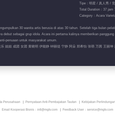
Tipe：明星 / 真人秀 / 
Total Duration：37 jam 
Category：Acara Variet
pulkan 30 wanita artis berusia di atas 30 tahun. Setelah tiga bulan pelati
rnya debut sebagai grup idola. Acara ini pertama kalinya memberikan panggung
anti-penuaan untuk masyarakat umum.
乐 姐姐 成团 女团 黄晓明 伊能静 钟丽缇 宁静 阿朵 郑希怡 张萌 万茜 王丽坤 
ita Perusahaan
Pernyataan Anti-Pembajakan Tautan
Kebijakan Perlindunga
Email Kooperasi Bisnis：intl@mgtv.com
Feedback User：service@mgtv.com