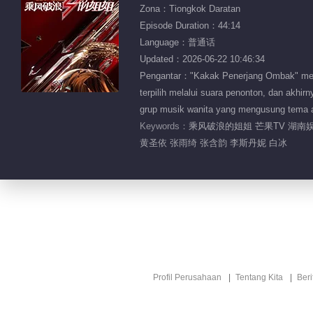
Zona：Tiongkok Daratan
Episode Duration：44:14
Language：普通话
Updated：2026-06-22 10:46:34
Pengantar："Kakak Penerjang Ombak" mengum
terpilih melalui suara penonton, dan akhi
grup musik wanita yang mengusung tema 
Keywords：
乘风破浪的姐姐 芒果TV 湖南娱
黄圣依 张雨绮 张含韵 李斯丹妮 白冰
Profil Perusahaan
Tentang Kita
Ber