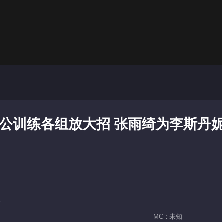
二公训练各组放大招 张雨绮为李斯丹
k
MC：未知