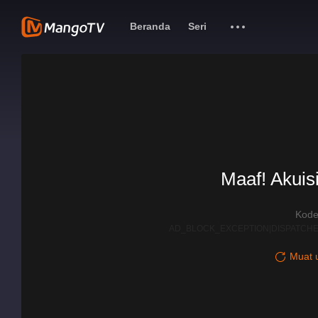
Beranda
Seri
Maaf! Akuisi
Kode
AD_BLOCK_EXCEPTION|DISPATCHE
Muat u