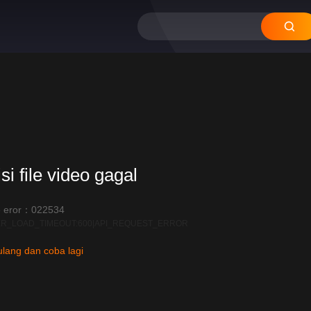
si file video gagal
 eror：022534
R_LOAD_TIMEOUT:600|API_REQUEST_ERROR
lang dan coba lagi