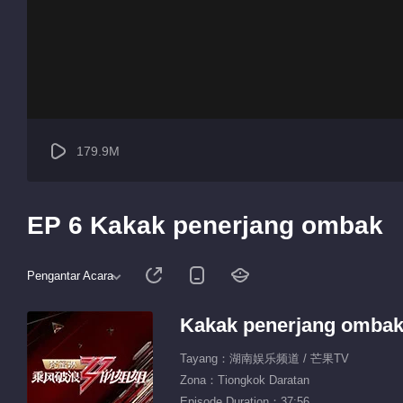
179.9M
EP 6 Kakak penerjang ombak
Pengantar Acara
Kakak penerjang omba
Tayang：湖南娱乐频道 / 芒果TV
Zona：Tiongkok Daratan
Episode Duration：37:56