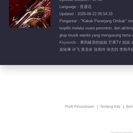
Language：普通话
Updated：2026-06-22 08:54:33
Pengantar："Kakak Penerjang Ombak" mengum
terpilih melalui suara penonton, dan akhi
grup musik wanita yang mengusung tema 
Keywords：
乘风破浪的姐姐 芒果TV 姐姐 
袁咏琳 许飞 黄圣依 张雨绮 张含韵 李斯丹妮
Profil Perusahaan
Tentang Kita
Ber