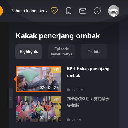
Bahasa Indonesia
Kakak penerjang ombak
Episode
Highlights
Tidbits
sebelumnya
EP 6 Kakak penerjang
VIP
ombak
2020-06-29
179.9M
加长版第3期：赛前聚会
VIP
完整版
2020-06-30
26.3M