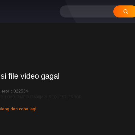
si file video gagal
 eror：022534
R_LOAD_TIMEOUT:600|API_REQUEST_ERROR
lang dan coba lagi