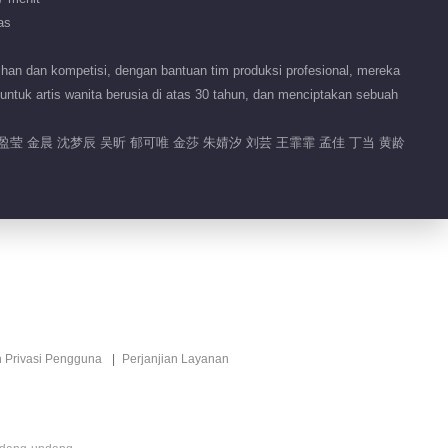
as
00:30
Ringkasan EP 6 No.9 Kakak
han dan kompetisi, dengan bantuan tim produksi profesional, mereka
penerjang ombak
 untuk artis wanita berusia di atas 30 tahun, dan menciptakan sebuah
01:27
盈莹 金晨 沈梦辰 吴昕 郁可唯 金莎 朱婧汐 刘芸 王霏霏 孟佳 丁当 黄龄
Ringkasan EP 6 No.7 Kakak
penerjang ombak
01:19
Ringkasan EP 6 No.6 Kakak
penerjang ombak
01:23
Ringkasan EP 6 No.5 Kakak
n Privasi Pengguna
Perjanjian Layanan
penerjang ombak
02:05
Ringkasan EP 6 No.4 Kakak