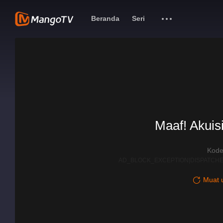
Beranda
Seri
Maaf! Akuisi
Kode
AD_BLOCK_EXCEPTION|DISPATCHE
Muat u