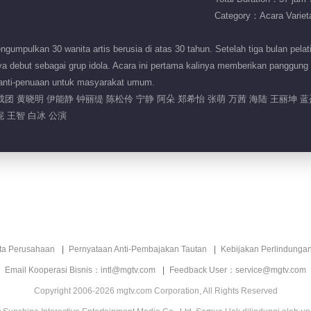
Category：Acara Variet
pulkan 30 wanita artis berusia di atas 30 tahun. Setelah tiga bulan pelati
rnya debut sebagai grup idola. Acara ini pertama kalinya memberikan panggung
anti-penuaan untuk masyarakat umum.
成团 黄晓明 伊能静 钟丽缇 陈松伶 宁静 阿朵 郑希怡 张萌 万茜 海陆 王丽坤 蓝
 王智 白冰 公演
ita Perusahaan
Pernyataan Anti-Pembajakan Tautan
Kebijakan Perlindunga
Email Kooperasi Bisnis：intl@mgtv.com
Feedback User：service@mgtv.com
Copyright 2006-2026 mgtv.com Corporation, All Rights Reserved