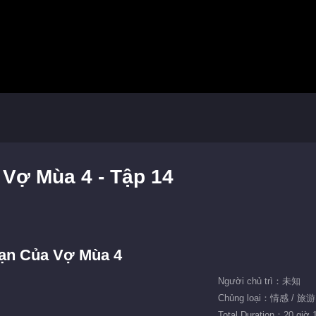
Vợ Mùa 4 - Tập 14
ạn Của Vợ Mùa 4
Người chủ trì：未知
Chủng loại：情感 / 旅
Total Duration：20 giờ 