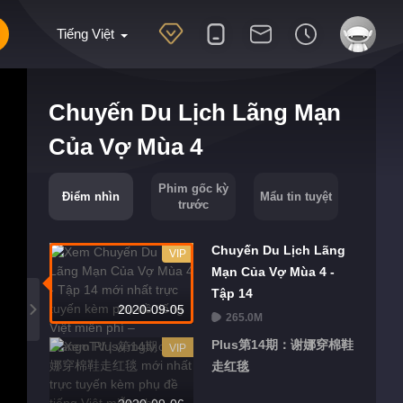
Tiếng Việt
Chuyến Du Lịch Lãng Mạn
Của Vợ Mùa 4
Phim gốc kỳ
Điểm nhìn
Mẩu tin tuyệt
trước
Chuyến Du Lịch Lãng
VIP
Mạn Của Vợ Mùa 4 -
Tập 14
2020-09-05
265.0M
Plus第14期：谢娜穿棉鞋
VIP
走红毯