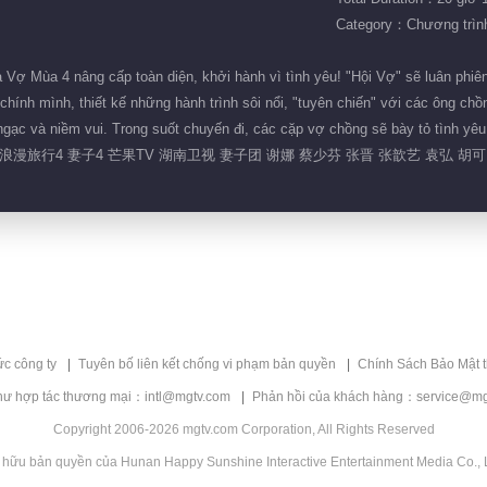
Category：Chương trình 
ợ Mùa 4 nâng cấp toàn diện, khởi hành vì tình yêu! "Hội Vợ" sẽ luân phiên 
chính mình, thiết kế những hành trình sôi nổi, "tuyên chiến" với các ông ch
gạc và niềm vui. Trong suốt chuyến đi, các cặp vợ chồng sẽ bày tỏ tình yê
漫旅行4 妻子4 芒果TV 湖南卫视 妻子团 谢娜 蔡少芬 张晋 张歆艺 袁弘 胡可
ức công ty
Tuyên bố liên kết chống vi phạm bản quyền
Chính Sách Bảo Mật 
hư hợp tác thương mại：intl@mgtv.com
Phản hồi của khách hàng：service@mg
Copyright 2006-2026 mgtv.com Corporation, All Rights Reserved
 hữu bản quyền của Hunan Happy Sunshine Interactive Entertainment Media Co., L