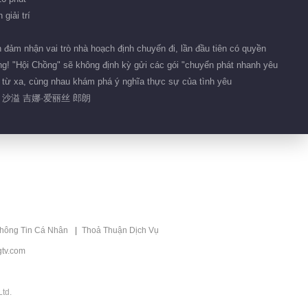
Phim ngắn 95
giải trí
03:00
đảm nhận vai trò nhà hoạch định chuyến đi, lần đầu tiên có quyền
ồng! "Hội Chồng" sẽ không định kỳ gửi các gói "chuyển phát nhanh yêu
Phim ngắn 15
u từ xa, cùng nhau khám phá ý nghĩa thực sự của tình yêu
 沙溢 吉娜·爱丽丝 郎朗
02:11
Phim ngắn 176
00:40
Phim ngắn 174
thông Tin Cá Nhân
Thoả Thuận Dịch Vụ
02:56
tv.com
Phim ngắn 130
td.
03:00