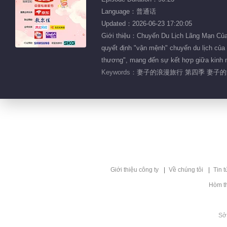
Language：普通话
Updated：2026-06-23 17:20:05
Giới thiệu：Chuyến Du Lịch Lãng Mạn Của V
quyết định "vận mệnh" chuyến du lịch của 
thương", mang đến sự kết hợp giữa kinh n
Keywords：
妻子的浪漫旅行 第四季 妻子的浪
Giới thiệu công ty
Về chúng tôi
Tin t
Hòm t
Sở