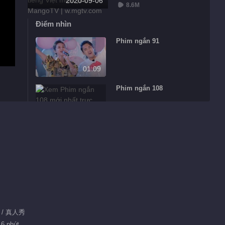
2020-09-06
8.6M
Điểm nhìn
Phim ngắn 91
01:09
Phim ngắn 108
02:20
Phim ngắn 170
02:55
Phim ngắn 251
01:55
游 / 真人秀
16 phút