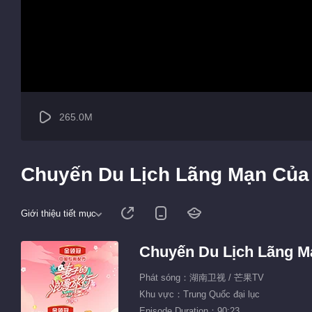
265.0M
Chuyến Du Lịch Lãng Mạn Của 
Giới thiệu tiết mục
Chuyến Du Lịch Lãng M
Phát sóng：湖南卫视 / 芒果TV
Khu vực：Trung Quốc đại lục
Episode Duration：90:23