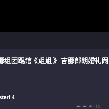
娜组团踢馆《姐姐》 吉娜郎朗婚礼闹
teri 4
Tuan rumah：未知