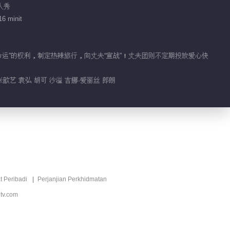
Video pendek EP 6 No.10
真人秀
Pelancongan romantic
16 minit
isteri 4
01:09
Video pendek EP 6 No.9
“命运”的权利，制定热辣旅行，向丈夫“宣战”！丈夫团则不定期投放爱心快
Pelancongan romantic
isteri 4
张歆艺 袁弘 胡可 沙溢 吉娜·爱丽丝 郎朗
00:27
上才艺！谢娜吉娜开嗓献歌
02:30
金瀚的婚礼憧憬行程满满
01:08
t Peribadi
Perjanjian Perkhidmatan
tv.com
吉娜郎朗梦幻婚礼惹人羡慕
02:51