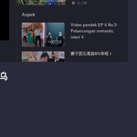
2020-07-12
11.7M
Aspek
Video pendek EP 6 No.5
Pelancongan romantic
isteri 4
00:59
妻子团出道曲MV来啦！
01:03
乌
Video pendek EP 6 No.11
Pelancongan romantic
isteri 4
01:42
金瀚发红包庆祝告别妻子团？
01:45