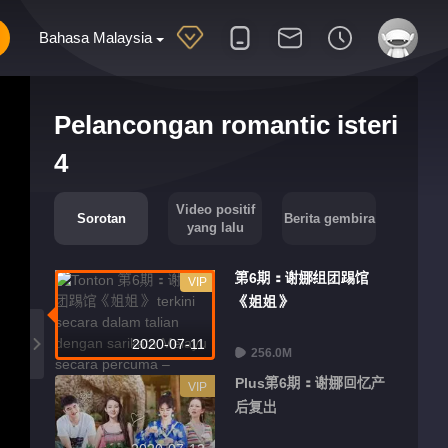
Bahasa Malaysia
Pelancongan romantic isteri
4
Video positif
Sorotan
Berita gembira
yang lalu
第6期：谢娜组团踢馆
VIP
《姐姐》
2020-07-11
256.0M
Plus第6期：谢娜回忆产
VIP
后复出