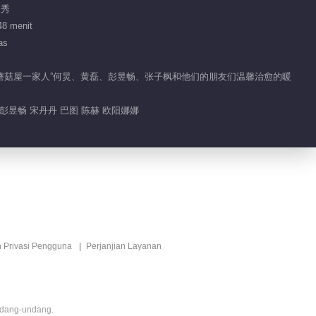
人秀
48 menit
as
记录“蘑菇屋一家人”何炅、黄磊、彭昱畅、张子枫和他们的朋友们温馨治愈的暖
 彭昱畅 宋丹丹 巴图 陈赫 欧阳娜娜
n Privasi Pengguna
Perjanjian Layanan
ndang-undang.