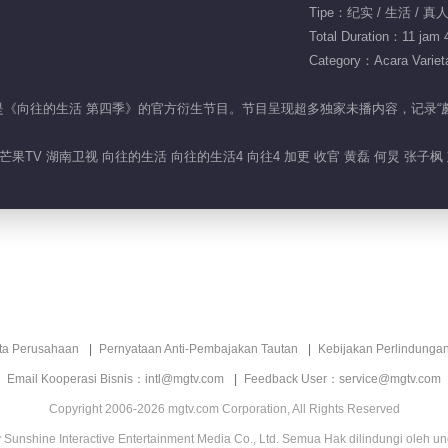
Tipe：纪实 / 生活 / 真
Total Duration：11 jam 
Category：Acara Variet
lus版》是《向往的生活 第四季》的官方衍生节目。节目呈现超多独家未播内容，
 芒果TV 湖南卫视 向往的生活 向往的生活4 向往4 加更 收官 黄磊 何炅 张子枫
ita Perusahaan
Pernyataan Anti-Pembajakan Tautan
Kebijakan Perlindunga
Email Kooperasi Bisnis：intl@mgtv.com
Feedback User：service@mgtv.com
Copyright 2006-2026 mgtv.com Corporation, All Rights Reserved
Sunshine Interactive Entertainment Media Co., Ltd. Semua Hak dilindungi oleh u