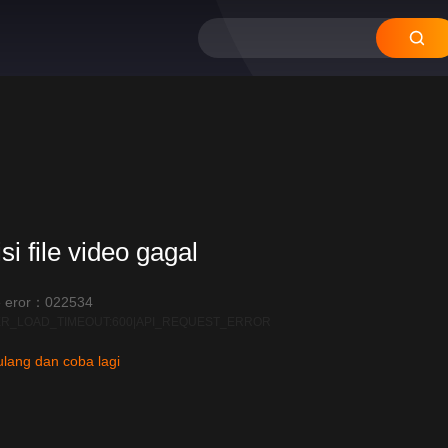
si file video gagal
 eror：022534
R_LOAD_TIMEOUT:600|API_REQUEST_ERROR
lang dan coba lagi