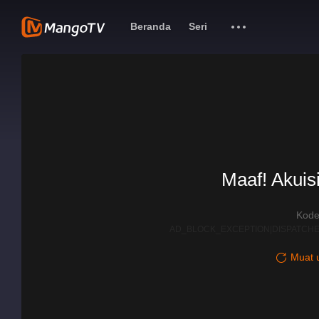
Beranda
Seri
Maaf! Akuisi
Kode
AD_BLOCK_EXCEPTION|DISPATCHE
Muat u