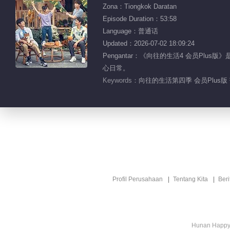
Zona：Tiongkok Daratan
Episode Duration：53:58
Language：普通话
Updated：2026-07-02 18:09:24
Pengantar：《向往的生活4 会员P
心日常。
Keywords：
向往的生活第四季 会员Plus版
Profil Perusahaan
Tentang Kita
Ber
Hunan Happy 