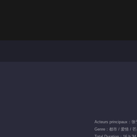
Acteurs principau
Genre：都市 / 爱情 /
Total Duration：16 h 34