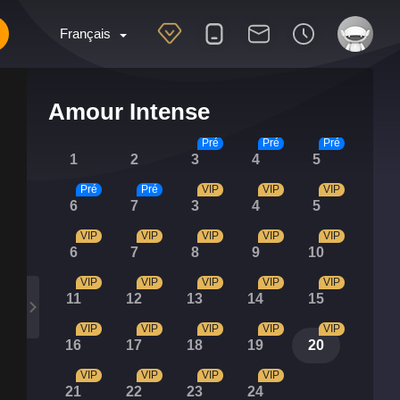
Français
Amour Intense
Pré
Pré
Pré
1
2
3
4
5
Pré
Pré
VIP
VIP
VIP
6
7
3
4
5
VIP
VIP
VIP
VIP
VIP
6
7
8
9
10
VIP
VIP
VIP
VIP
VIP
11
12
13
14
15
VIP
VIP
VIP
VIP
VIP
16
17
18
19
20
VIP
VIP
VIP
VIP
21
22
23
24