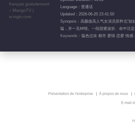
Language：普通话
Updated：2026-06-20 23:41:50
Synopsis：高颜值高人气女演员苏矜
韫，并一见钟情。一段甜蜜波折、命中注定的
Keywords：
韫色过浓 都市 爱情 恋爱 情感
Présentation de l'entreprise
À propos de nous
E-mail 
H