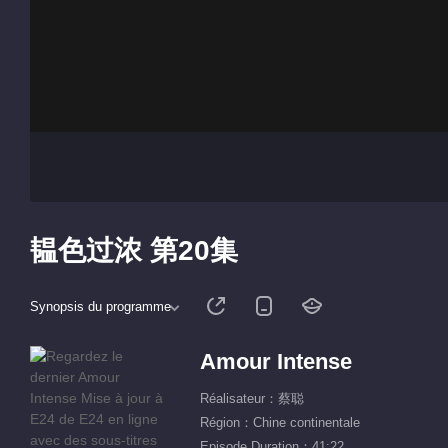
韫色过浓 第20集
Synopsis du programme
Amour Intense
Réalisateur：蔡聪
Région：Chine continentale
Episode Duration：41:22