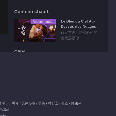
Contenu chaud
Le Bleu du Ciel Au-
Recommander
Dessus des Nuages
命定重逢！这次心动的
答案还是你
Clips
Feature EP 1 No.1
Intense Love
00:59
叮！是快乐呀！说好的
画画PK已上线
x：张予曦 / 丁禹兮 / 完颜洛绒 / 吴恙 / 林昕宜 / 张垚 / 师铭泽
04:10
 芒果出品
韫北夫妇方言混搭版结
 min