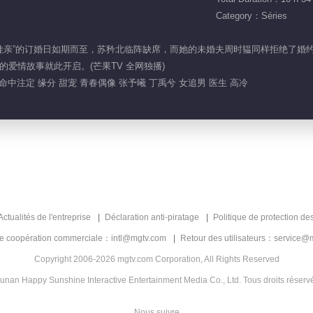
Category：Séries
北“娃娃亲”的订婚日如期而至，苏矜北临阵缺席，而她的未婚夫周时韫同样拒绝
爱情故事就此开启。(芒果TV 全网独播)
 命中注定 缘分 甜宠 青春偶像 张予曦 丁禹兮 女追男 医生 高冷
Actualités de l'entreprise
Déclaration anti-piratage
Politique de protection de
de coopération commerciale：intl@mgtv.com
Retour des utilisateurs：service@
Copyright 2006-2026 mgtv.com Corporation, All Rights Reserved
unan Happy Sunshine Interactive Entertainment Media Co., Ltd. Tous droits réserv
Nous suivre