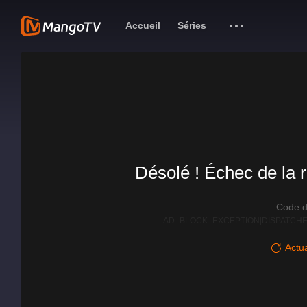
Accueil
Séries
Désolé ! Échec de la r
Code d
AD_BLOCK_EXCEPTION|DISPATCHE
Actua