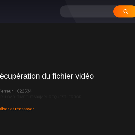
écupération du fichier vidéo
'erreur：022534
R_LOAD_TIMEOUT:600|API_REQUEST_ERROR
liser et réessayer