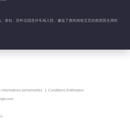
婚誓词
01:17
了婚约。谁知，苏矜北因意外车祸入院，邂逅了拥有精致五官的精英医生周时
丁禹兮张予曦MV高甜
03:22
韫色幼儿园超萌营业
00:51
韫北夫妇在彼此眼中是
s informations personnelles
Conditions d'utilisation
什么神奇宝贝
mgtv.com
00:48
és
韫北夫妇印象最深的吻
戏名场面