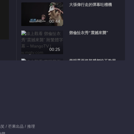
大張偉行走的彈幕吐槽機
00:44
鄧倫扯衣秀“震撼來襲”
00:25
黃明昊兩條胳膊都快不夠用
00:52
郭麒麟一邊發電一邊講貫口超
爆笑
01:14
楊冪嚇到睫毛飛了
笑 / 芒果出品 / 推理
00:18
分鐘