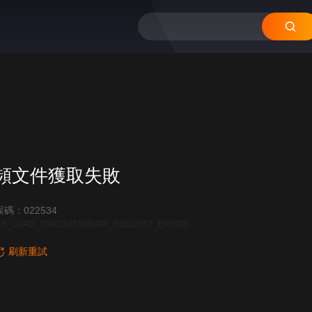
頻文件獲取失敗
碼：022534
R_LOAD_TIMEOUT:600|API_REQUEST_ERROR
刷新重試