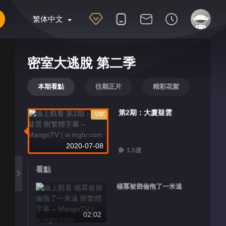
繁体中文
密室大逃脫 第二季
本期看點
往期正片
精彩花絮
第2期：大廈疑雲
VIP
2020-07-08
1.5億
看點
楊冪被鄧倫拖了一米遠
02:02