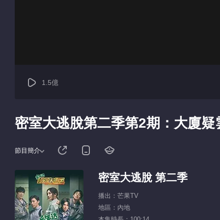
1.5億
密室大逃脫第二季第2期：大廈疑
節目簡介
密室大逃脫 第二季
播出：芒果TV
地區：內地
本集時長：100:14