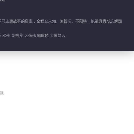
小編熱推
入不同主題故事的密室，全程全未知、無扮演、不限時，以最真實狀态解謎
密室大逃脱 第八季
薦
益智類實景解密真人秀
幂 邓伦 黄明昊 大张伟 郭麒麟 大厦疑云
議