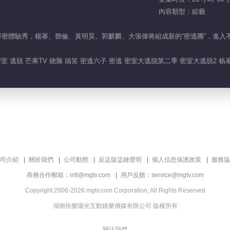
內容類型：綜藝
解密體驗秀，楊幂、鄧倫、黃明昊、郭麒麟、大張偉将組成新的“密逃團”，進
室 逃脱 芒果TV 烧脑 搞笑 密逃六子 密逃 密室大逃脱第二季 密室大逃脱2 杨
司介紹
關於我們
公司動態
反盜版盜鏈聲明
個人信息保護政策
服務協
商務合作郵箱：intl@mgtv.com
用戶反饋：service@mgtv.com
Copyright 2006-2026 mgtv.com Corporation, All Rights Reserved
湖南快樂陽光互動娛樂傳媒有限公司 版權所有
關注我們