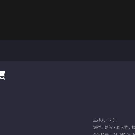
雲
主持人：未知
類型：益智 / 真人秀 / 搞
全集時長：28 小時 36 