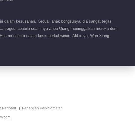
祥拒绝
02:29
ri dalam kesusahan. Kecuali anak bongsunya, dia sangat tegas
英华试探张婶的口风
da tragedi apabila suaminya Zhou Qiang meninggalkan mereka demi
 Hua menderita dalam krisis perkahwinan. Akhirnya, Wan Xiang
01:14
英华决定嫁给大山
02:43
英华逼杨悦写保证书
t Peribadi
Perjanjian Perkhidmatan
01:58
tv.com
江家宝偷偷给姐姐买房
子