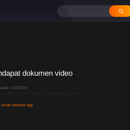
ndapat dokumen video
salah：022534
R_LOAD_TIMEOUT:600|API_REQUEST_ERROR
 muat semula lagi