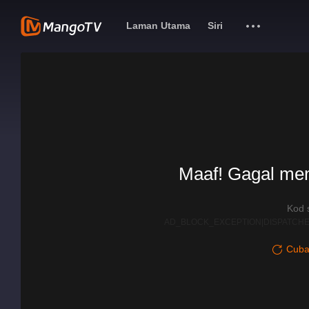
Laman Utama
Siri
Maaf! Gagal me
Kod 
AD_BLOCK_EXCEPTION|DISPATCHE
Cuba