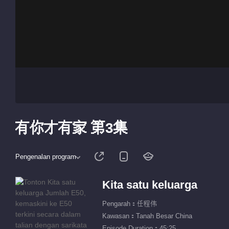
有你才有家 第3集
Pengenalan program
Kita satu keluarga
Pengarah：任程伟
Kawasan：Tanah Besar China
Episode Duration：45:25