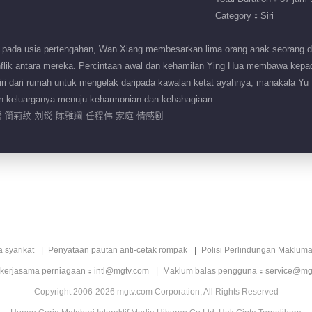
Category：Siri
 pada usia pertengahan, Wan Xiang membesarkan lima orang anak seorang di
lik antara mereka. Percintaan awal dan kehamilan Ying Hua membawa kepa
diri dari rumah untuk mengelak daripada kawalan ketat ayahnya, manakala Yu
n keluarganya menuju keharmonian dan kebahagiaan.
 简莉纹 刘锐 陈雅斓 任程伟 家庭 情感剧
a syarikat
Penyataan pautan anti-cetak rompak
Polisi Perlindungan Makluma
 kerjasama perniagaan：intl@mgtv.com
Maklum balas pengguna：service@mg
Copyright 2006-2026 mgtv.com Corporation, All Rights Reserved