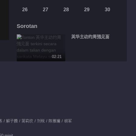
26
27
28
29
30
Sorotan
英华主动约周强见面
02:21
江万祥不愿意拖累着张
婶
02:58
玉华决心与杨悦做个了
断
01:31
练练 / 解子腾 / 简莉纹 / 刘锐 / 陈雅斓 / 胡军
老周带小刚出国被江万
50 minit