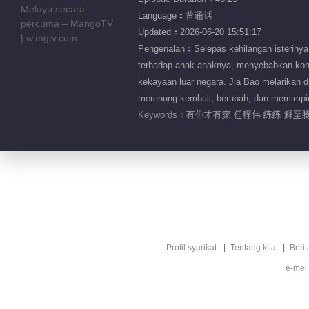
Language：普通话
Updated：2026-06-20 15:51:17
Pengenalan：Selepas kehilangan isterinya
terhadap anak-anaknya, menyebabkan konf
kekayaan luar negara. Jia Bao melarikan 
merenung kembali, berubah, dan memimpi
Keywords：
有你才有家 任程伟 练练 解至腾
Profil syarikat
Tentang kita
Berit
e-mel