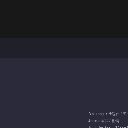
Dibintangi：任程伟 / 
Jenis：家庭 / 剧情
Total Duration：37 jam 