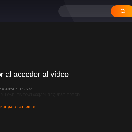
or al acceder al vídeo
 de error：022534
R_LOAD_TIMEOUT:600|API_REQUEST_ERROR
izar para reintentar