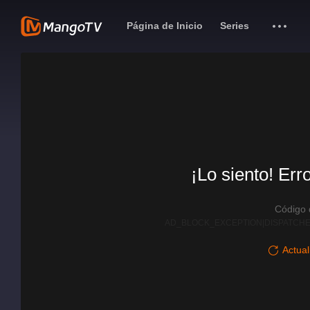
Página de Inicio
Series
¡Lo siento! Err
Código
AD_BLOCK_EXCEPTION|DISPATCHE
Actual