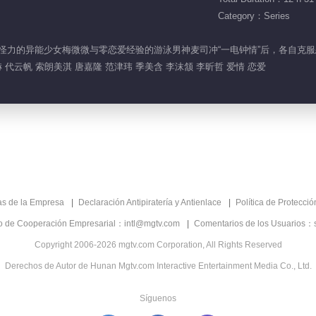
Category：Series
了天生怪力的异能少女梅微微与零恋爱经验的游泳男神麦司冲“一电钟情”后，各自
 代云帆 索朗美淇 唐嘉隆 范津玮 季美含 李沫颔 李昕哲 爱情 恋爱
as de la Empresa
Declaración Antipiratería y Antienlace
Política de Protecci
co de Cooperación Empresarial：intl@mgtv.com
Comentarios de los Usuarios：
Copyright 2006-2026 mgtv.com Corporation, All Rights Reserved
Derechos de Autor de Hunan Mgtv.com Interactive Entertainment Media Co., Ltd.
Síguenos