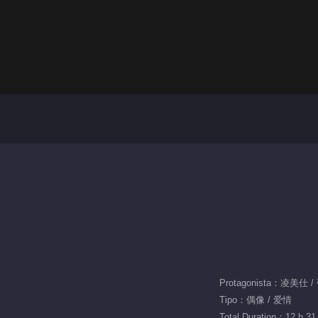
Protagonista：凌美仕
Tipo：偶像 / 爱情
Total Duration：12 h 31