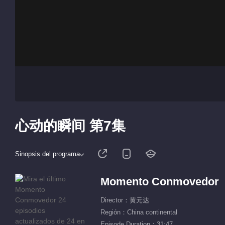
心动的瞬间 第7集
Sinopsis del programa
Momento Conmovedor
Director：黄元达
Región：China continental
Episode Duration：31:47