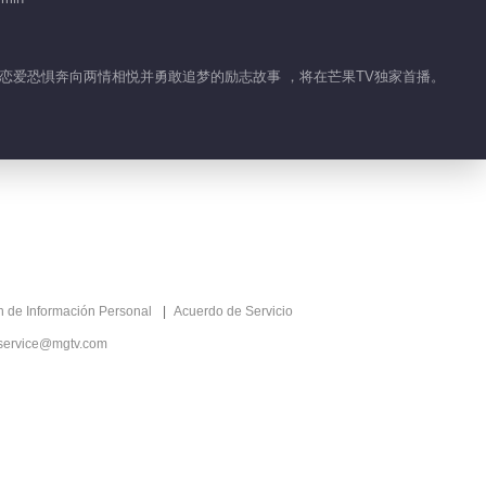
00:46
梅微微找到麦司冲 又
克服恋爱恐惧奔向两情相悦并勇敢追梦的励志故事 ，将在芒果TV独家首播。
扑到怀里
01:52
梅微微跟李黛西泳池见
麦司冲
02:13
游泳小王子麦司冲上线
ón de Información Personal
Acuerdo de Servicio
service@mgtv.com
01:33
梅微微回忆高中
02:23