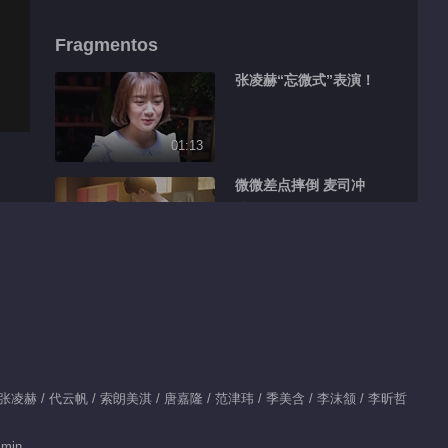
Fragmentos
张凌赫“忘微式”表演！
01:13
微微差点摔倒 麦司冲
接住
01:06
麦司冲情话暴击 就想
对你好
01:33
弹额头说皮卡丘你醒一
 / 张凌赫 / 代云帆 / 索朗美淇 / 唐嘉隆 / 范津玮 / 季美含 / 李沫颔 / 李昕哲
醒
 min