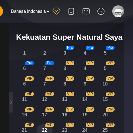
Bahasa Indonesia
Kekuatan Super Natural Saya
Pra
Pra
Pra
1
2
3
4
5
Pra
Pra
VIP
VIP
VIP
6
7
3
4
5
VIP
VIP
VIP
VIP
VIP
6
7
8
9
10
VIP
VIP
VIP
VIP
VIP
11
12
13
14
15
VIP
VIP
VIP
VIP
VIP
16
17
18
19
20
VIP
VIP
VIP
VIP
VIP
21
22
23
24
25