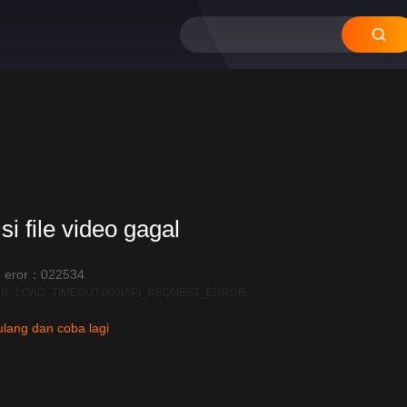
si file video gagal
 eror：022534
R_LOAD_TIMEOUT:600|API_REQUEST_ERROR
lang dan coba lagi