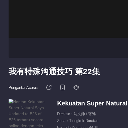
我有特殊沟通技巧 第22集
Pengantar Acara
Kekuatan Super Natura
Direktur：沈文帅 / 张弛
Zona：Tiongkok Daratan
Episode Duration：44:19