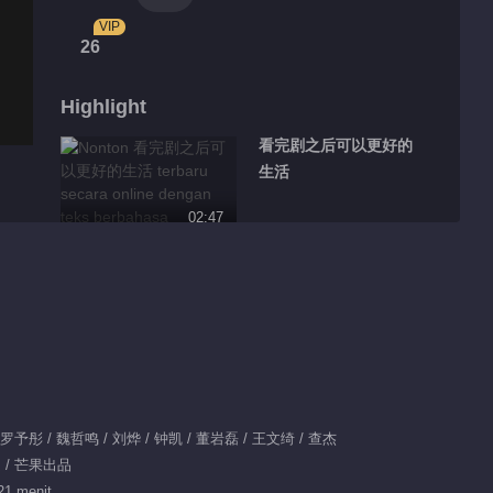
VIP
26
Highlight
看完剧之后可以更好的
生活
02:47
荆楚绵绵高甜合集
00:57
话唠魏哲鸣上线 原来
你是这样的许哲？
/ 罗予彤 / 魏哲鸣 / 刘烨 / 钟凯 / 董岩磊 / 王文绮 / 查杰
00:41
疑 / 芒果出品
顾时卿、杨醒兄妹、沐
21 menit