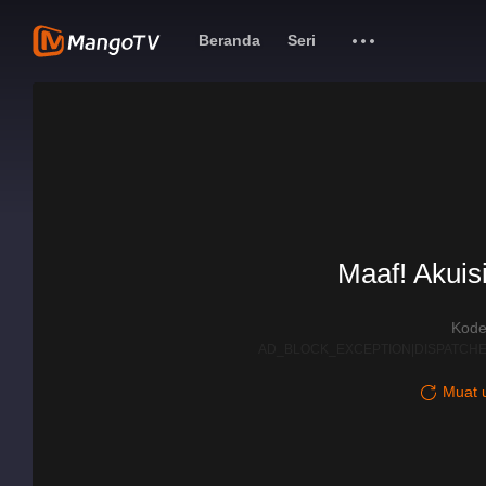
Beranda
Seri
Maaf! Akuisi
Kode
AD_BLOCK_EXCEPTION|DISPATCHE
Muat u