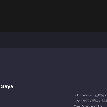
l Saya
Tokoh utama：范世錡 
Tipe：警匪 / 爱情 / 悬
Total Duration：18 jam 