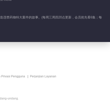
晴海报探班
00:23
制造违禁药物特大案件的故事。(每周三周四20点更新，会员抢先看6集；每
天才CP撒糖啦！荆楚
绵绵海边吻
01:11
特殊恋爱技巧！荆楚倒
追绵绵
01:11
n Privasi Pengguna
Perjanjian Layanan
抱紧！沐晴探监许哲
00:48
ndang-undang.
范世錡罗予彤谈情说案