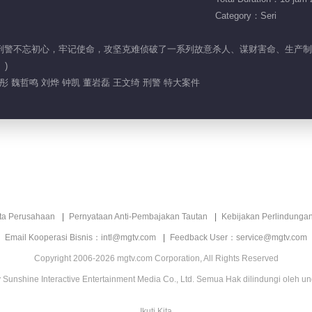
Category：Seri
案大队刑警不忘初心，牢记使命，攻坚克难侦破了一系列故意杀人、谋财害命、生产
)
 魏哲鸣 刘烨 钟凯 董岩磊 王文绮 刑警 特大案件
ita Perusahaan
Pernyataan Anti-Pembajakan Tautan
Kebijakan Perlindunga
Email Kooperasi Bisnis：intl@mgtv.com
Feedback User：service@mgtv.com
Copyright 2006-2026 mgtv.com Corporation, All Rights Reserved
Sunshine Interactive Entertainment Media Co., Ltd. Semua Hak dilindungi oleh u
Ikuti Kita