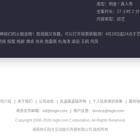
类型：明星 / 真人秀
全集时长：17 小时 2 
内容类型：综艺
探们的火眼金睛！既烧脑又有趣，可以打开探索新脑洞！4月18日起24点于芒
侦探 探案 杨颖 谭卓 肖央 周震南 杜海涛 梁田 王鸥 何炅
司介绍
关于我们
公司动态
反盗版盗链声明
个人信息保护政策
服务协
商务合作邮箱：intl@mgtv.com
用户反馈：service@mgtv.com
Copyright 2006-2026 mgtv.com Corporation, All Rights Reserved
湖南快乐阳光互动娱乐传媒有限公司 版权所有