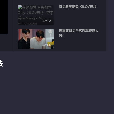
肖央教学新歌《ILOVEU》
02:13
周震南肖央乐高汽车距离大
PK
03:00
肖央秒变“中年鹿晗”?
法
03:06
海涛被怀疑是卧底被黑衣人抓
走
03:04
周震南谭卓大佬范儿出场