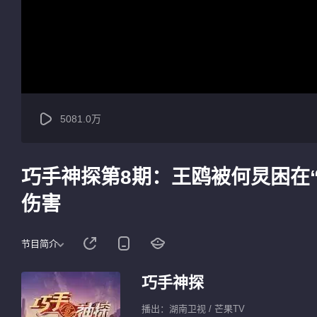
5081.0万
巧手神探第8期：王鸥被何炅困在“
伤害
节目简介
巧手神探
播出：湖南卫视 / 芒果TV