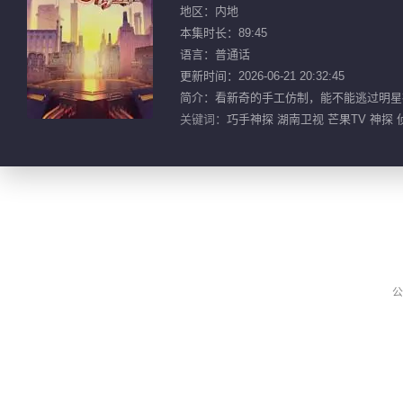
地区：内地
本集时长：89:45
语言：普通话
更新时间：2026-06-21 20:32:45
简介：看新奇的手工仿制，能不能逃过明星神
关键词：
巧手神探 湖南卫视 芒果TV 神探 
公