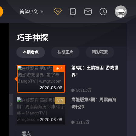
简体中文
巧手神探
本期看点
往期正片
精彩花絮
第8期：王鸥被困“游戏世
正片
界”
2020-06-06
5081.0万
高能版第8期：周震南海
VIP
涛比帅
2020-06-08
321.8万
看点