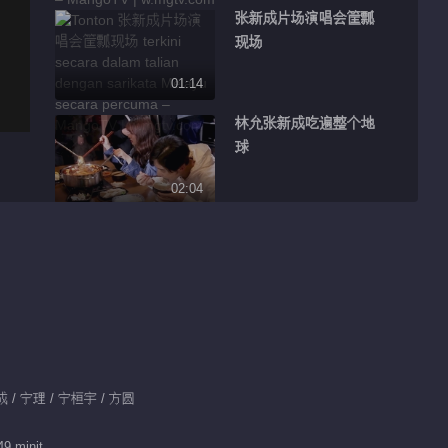
张新成片场演唱会筐瓢
现场
01:14
林允张新成吃遍整个地
球
02:04
林允张新成要去巴黎吃
铁塔啦
01:34
林允张新成那得不到的
吻戏
02:03
新成 / 宁理 / 宁桓宇 / 方圆
林允张新成电玩城正面
49 minit