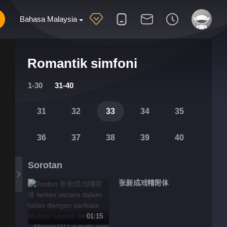
Bahasa Malaysia
Romantik simfoni
1-30
31-40
31
32
33
34
35
36
37
38
39
40
Sorotan
张新成戏精附体
01:15