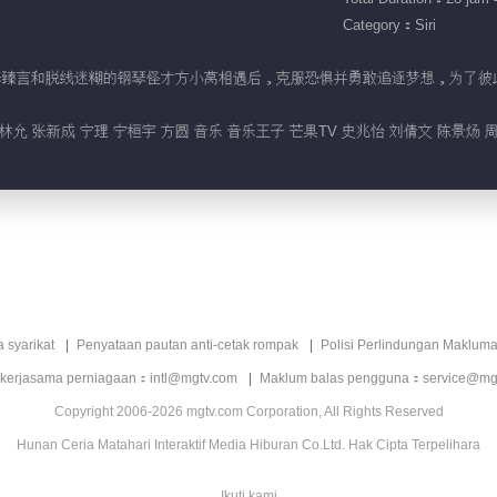
Category：Siri
琴王子李臻言和脱线迷糊的钢琴怪才方小莴相遇后，克服恐惧并勇敢追逐梦想，为了彼
允 张新成 宁理 宁桓宇 方圆 音乐 音乐王子 芒果TV 史兆怡 刘倩文 陈景炀 
a syarikat
Penyataan pautan anti-cetak rompak
Polisi Perlindungan Makluma
 kerjasama perniagaan：intl@mgtv.com
Maklum balas pengguna：service@mg
Copyright 2006-2026 mgtv.com Corporation, All Rights Reserved
Hunan Ceria Matahari Interaktif Media Hiburan Co.Ltd. Hak Cipta Terpelihara
Ikuti kami