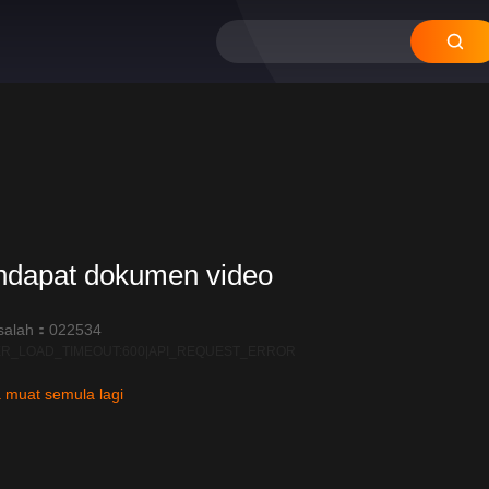
ndapat dokumen video
salah：022534
R_LOAD_TIMEOUT:600|API_REQUEST_ERROR
 muat semula lagi