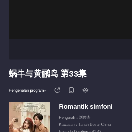
蜗牛与黄鹂鸟 第33集
Pengenalan program
Romantik simfoni
Pengarah：刘俊杰
Kawasan：Tanah Besar China
Episode Duration：41:42