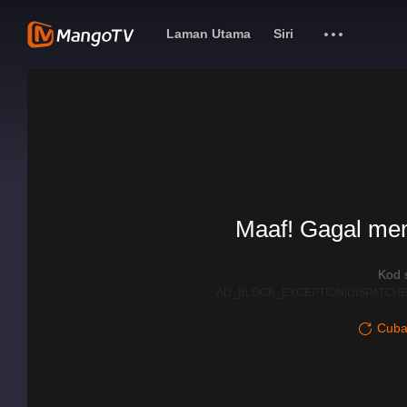
Laman Utama
Siri
Maaf! Gagal me
Kod 
AD_BLOCK_EXCEPTION|DISPATCHE
Cuba