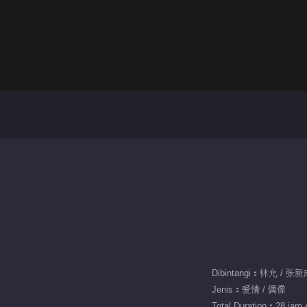
Dibintangi：林允 / 张
Jenis：爱情 / 偶像
Total Duration：28 jam 