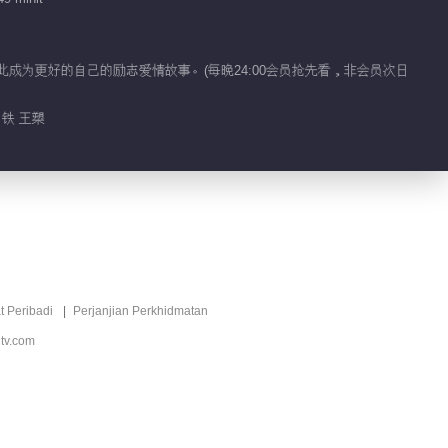
battle
01:10
此成为更好的自己的励志爱情故事。(每晚24:00会员抢先看，非会员次日
林允熟睡！张新成上演
公主抱
周铁 王槊
01:05
包饺子小天才张新成上
线
00:55
梨涡夫妇亲不停
t Peribadi
Perjanjian Perkhidmatan
tv.com
01:21
梨涡夫妇钢琴练累了要
抱抱