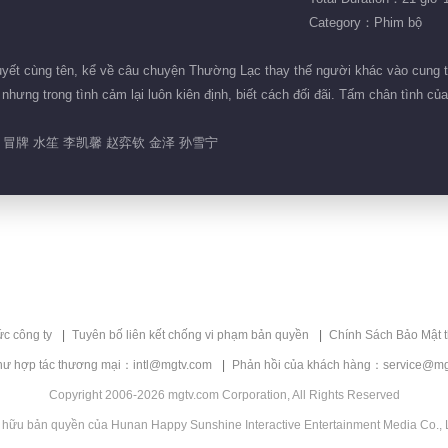
Category：Phim bộ
yết cùng tên, kể về câu chuyện Thường Lạc thay thế người khác vào cung thà
, nhưng trong tình cảm lại luôn kiên định, biết cách đối đãi. Tấm chân tình 
冒牌 水笙 李凯馨 赵弈钦 金泽 孙雪宁
ức công ty
Tuyên bố liên kết chống vi phạm bản quyền
Chính Sách Bảo Mật 
hư hợp tác thương mại：intl@mgtv.com
Phản hồi của khách hàng：service@mg
Copyright 2006-2026 mgtv.com Corporation, All Rights Reserved
 hữu bản quyền của Hunan Happy Sunshine Interactive Entertainment Media Co., L