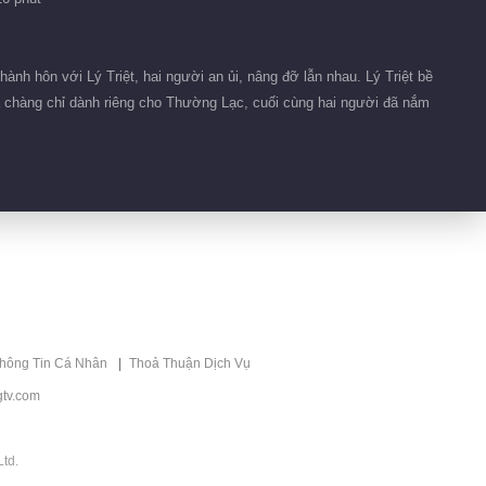
01:47
nh hôn với Lý Triệt, hai người an ủi, nâng đỡ lẫn nhau. Lý Triệt bề
của chàng chỉ dành riêng cho Thường Lạc, cuối cùng hai người đã nắm
Hậu trường 41
00:28
Hậu trường 40
01:58
Hậu trường 42
thông Tin Cá Nhân
Thoả Thuận Dịch Vụ
tv.com
01:15
Hậu trường 39
td.