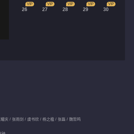
VIP
VIP
VIP
VIP
VIP
26
27
28
29
30
耀庆 / 张雨剑 / 虞书欣 / 杨之楹 / 张磊 / 魏哲鸣
分钟