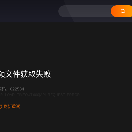
频文件获取失败
码：022534
R_LOAD_TIMEOUT:600|API_REQUEST_ERROR
刷新重试