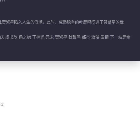
让贺繁星陷入人生的低潮。此时，成熟稳重的叶鹿鸣闯进了贺繁星的世
 虞书欣 杨之楹 丁梓光 元宋 贺繁星 魏哲鸣 都市 浪漫 爱情 下一站是幸
议