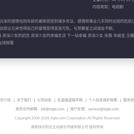
内容类型：电视剧
元宋的感情也因年龄的差距而受到诸多非议，感情和事业几乎同时出现的危机
出现让元宋觉得自己的爱情变得岌岌可危，与贺繁星之间误会不断。
 资深少女的初恋 资深少女的幸福生活 下一站幸福 资深少女 宋茜 宋威龙 王耀庆
在线观看
司介绍
关于我们
公司动态
反盗版盗链声明
个人信息保护政策
服务协
商务合作邮箱：intl@mgtv.com
用户反馈：service@mgtv.com
Copyright 2006-2026 mgtv.com Corporation, All Rights Reserved
湖南快乐阳光互动娱乐传媒有限公司 版权所有