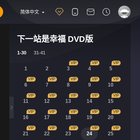
简体中文
下一站是幸福 DVD版
1-30
31-41
VIP
VIP
VIP
1
2
3
4
5
VIP
VIP
VIP
VIP
VIP
6
7
8
9
10
VIP
VIP
VIP
VIP
VIP
11
12
13
14
15
VIP
VIP
VIP
VIP
VIP
16
17
18
19
20
VIP
VIP
VIP
VIP
VIP
21
22
23
24
25