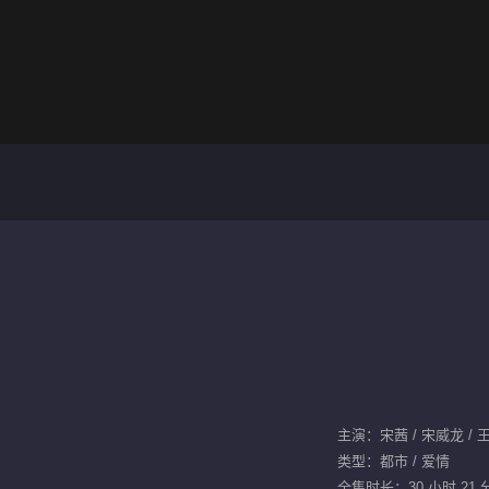
主演：宋茜 / 宋威龙 / 王
类型：都市 / 爱情
全集时长：30 小时 21 