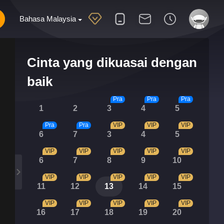
Bahasa Malaysia
Cinta yang dikuasai dengan
baik
Pra
Pra
Pra
1
2
3
4
5
Pra
Pra
VIP
VIP
VIP
6
7
3
4
5
VIP
VIP
VIP
VIP
VIP
6
7
8
9
10
VIP
VIP
VIP
VIP
VIP
11
12
13
14
15
VIP
VIP
VIP
VIP
VIP
16
17
18
19
20