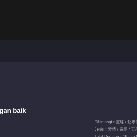
ngan baik
Dibintangi：宣璐 / 赵
Jenis：爱情 / 偶像 / 
Total Duration：19 jam 