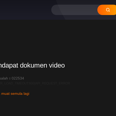
ndapat dokumen video
salah：022534
R_LOAD_TIMEOUT:600|API_REQUEST_ERROR
 muat semula lagi