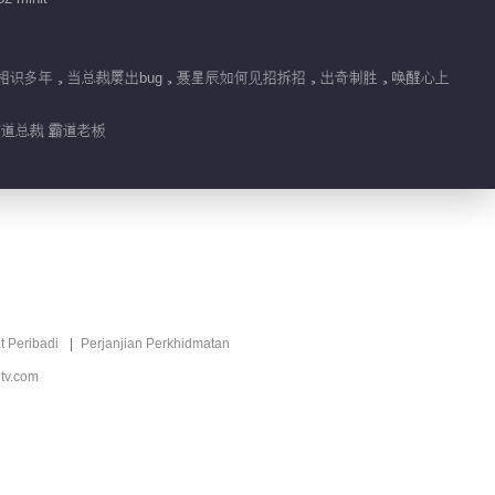
00:36
乎相识多年，当总裁屡出bug，聂星辰如何见招拆招，出奇制胜，唤醒心上
王倩戏里霸道戏外变可
爱吃货
 霸道总裁 霸道老板
00:42
刘胤君片场东北话满天
飞
00:38
王倩戏精上身欢乐又不
t Peribadi
Perjanjian Perkhidmatan
舍
tv.com
01:09
吴强沉迷工作无法自拔