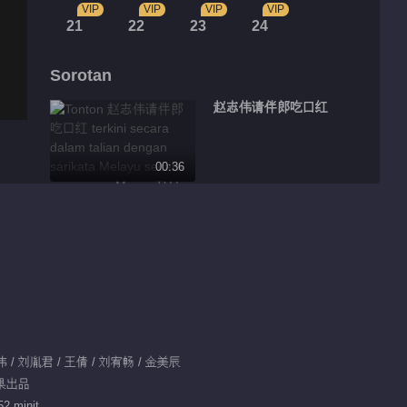
VIP
VIP
VIP
VIP
21
22
23
24
Sorotan
赵志伟请伴郎吃口红
00:36
赵志伟宣璐定妆美颜暴
击
00:31
宣璐赵志伟上演小学生
互掐
00:41
志伟 / 刘胤君 / 王倩 / 刘宥畅 / 金美辰
芒果出品
宣璐变工地总裁夫人
52 minit