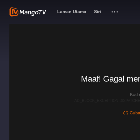
Laman Utama
Siri
Maaf! Gagal me
Kod 
AD_BLOCK_EXCEPTION|DISPATCHE
Cuba