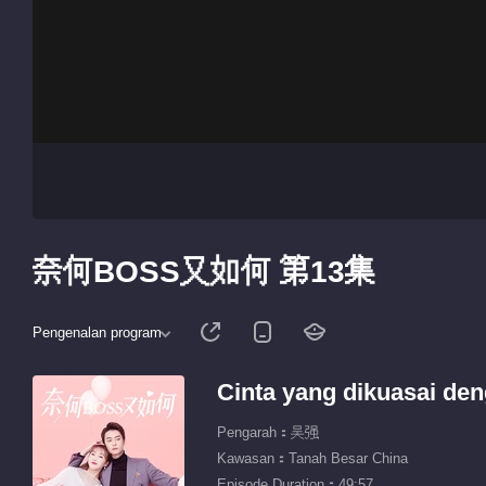
奈何BOSS又如何 第13集
Pengenalan program
Cinta yang dikuasai de
Pengarah：吴强
Kawasan：Tanah Besar China
Episode Duration：49:57