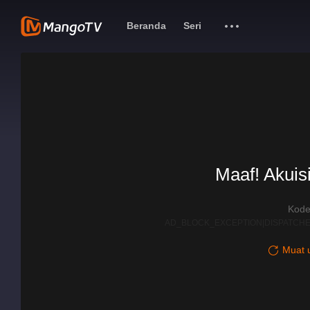
Beranda
Seri
Maaf! Akuisi
Kode
AD_BLOCK_EXCEPTION|DISPATCHE
Muat u