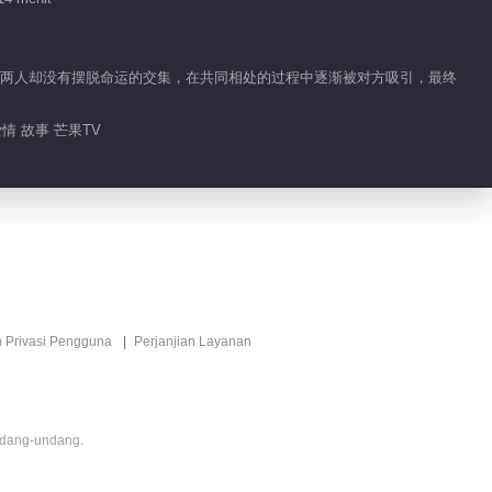
戏合集
00:25
行的两人却没有摆脱命运的交集，在共同相处的过程中逐渐被对方吸引，最终
夏芮把南晰嗷呜嗷呜一
情 故事 芒果TV
口一口吃掉惹
00:12
跟南晰学表白的正确姿
势
00:58
n Privasi Pengguna
Perjanjian Layanan
南神喝醉酒的样子也太
可爱了叭
01:13
ndang-undang.
惊！南晰危险发言之我
们同居吧……