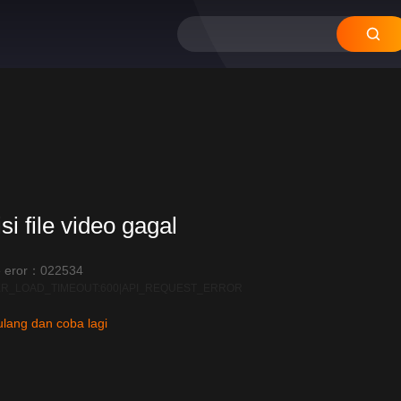
si file video gagal
 eror：022534
R_LOAD_TIMEOUT:600|API_REQUEST_ERROR
lang dan coba lagi