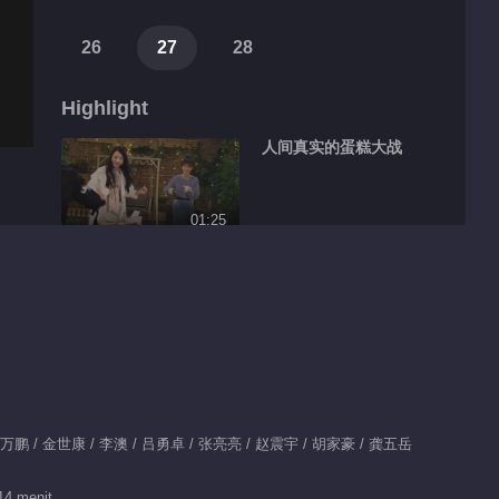
26
27
28
Highlight
人间真实的蛋糕大战
01:25
南晰撒娇式醉酒
00:30
南夏CP双向守护第三
弹
/ 万鹏 / 金世康 / 李澳 / 吕勇卓 / 张亮亮 / 赵震宇 / 胡家豪 / 龚五岳
01:00
园
前方高甜！南夏CP吻
14 menit