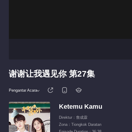
谢谢让我遇见你 第27集
Pengantar Acara
Ketemu Kamu
Direktur：詹成霖
Zona：Tiongkok Daratan
Episode Duration：36:38