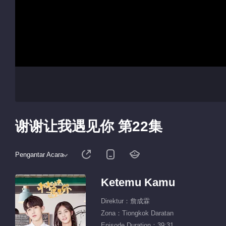
谢谢让我遇见你 第22集
Pengantar Acara
Ketemu Kamu
Direktur：詹成霖
Zona：Tiongkok Daratan
Episode Duration：39:31