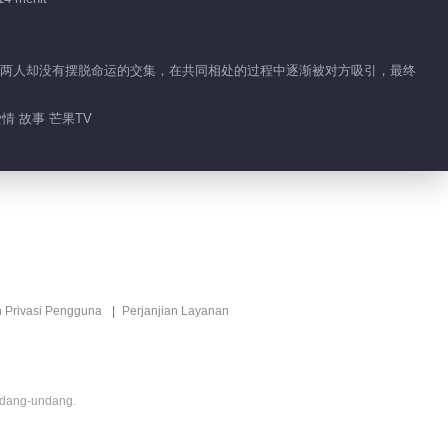
戏合集
00:25
行的两人却没有摆脱命运的交集，在共同相处的过程中逐渐被对方吸引，最终
夏芮把南晰嗷呜嗷呜一
情 故事 芒果TV
口一口吃掉惹
00:12
跟南晰学表白的正确姿
势
00:58
n Privasi Pengguna
Perjanjian Layanan
南神喝醉酒的样子也太
可爱了叭
01:13
ndang-undang.
惊！南晰危险发言之我
们同居吧……