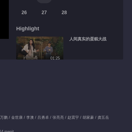
26
27
28
Highlight
人间真实的蛋糕大战
01:25
南晰撒娇式醉酒
00:30
南夏CP双向守护第三
弹
/ 万鹏 / 金世康 / 李澳 / 吕勇卓 / 张亮亮 / 赵震宇 / 胡家豪 / 龚五岳
01:00
园
前方高甜！南夏CP吻
14 menit