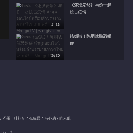
《还没爱够》与你一起
抗击疫情
01:05
结婚啦！陈炯战胜恐婚
症
05:03
克服障碍 陈炯重新向
小汐求婚
03:03
小汐救陈炯 晨曦夫妇
四手联弹
03:59
/ 冯雷 / 叶祖新 / 张晓晨 / 马心瑞 / 陈米麒
陈炯发挥失误 小汐赶
39 นาที