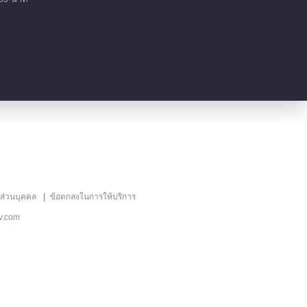
来救场
03:22
萧牧用琴声向甘粹表白
05:33
小汐发现陈炯和爸妈结
盟
04:07
ลส่วนบุคคล
ข้อตกลงในการให้บริการ
小汐筹备音乐会帮萧牧
v.com
走出瓶颈
06:46
陈炯用音乐治愈小汐心
理创伤