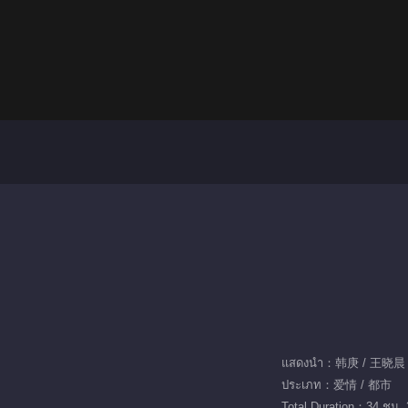
แสดงนำ：韩庚 / 王晓晨 
ประเภท：爱情 / 都市
Total Duration：34 ชม. 