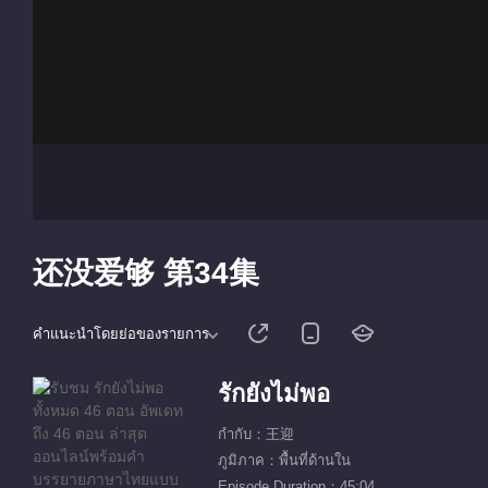
还没爱够 第34集
คำแนะนำโดยย่อของรายการ
รักยังไม่พอ
กำกับ：王迎
ภูมิภาค：พื้นที่ด้านใน
Episode Duration：45:04