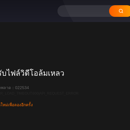
บไฟล์วิดีโอล้มเหลว
ิดพลาด：022534
R_LOAD_TIMEOUT:600|API_REQUEST_ERROR
หม่เพื่อลองอีกครั้ง