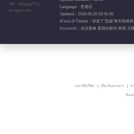
Language：普通话
Updated：2026-06-20 03:45:00
คำแนะนำโดยย่อ：讲述了“恐婚”青
Keywords：
还没爱够 爱我你敢吗 韩庚 王晓
ประวัติบริษัท
เกี่ยวกับพวกเรา
ข่
อีเม