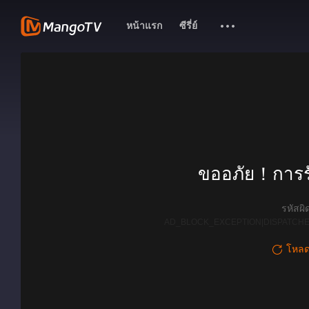
หน้าแรก
ซีรี่ย์
ขออภัย！การรั
รหัสผ
AD_BLOCK_EXCEPTION|DISPATCHE
โหลดใ