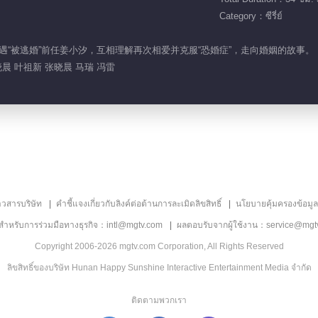
Category：ซีรี่ย์
年陈炯再遇“被逃婚”前任姜小汐，互相理解再次相爱并克服“恐婚症”，走向婚姻的故事。
晨 叶祖新 张晓晨 马瑞 冯雷
าวสารบริษัท
คำชี้แจงเกี่ยวกับลิงค์ต่อต้านการละเมิดลิขสิทธิ์
นโยบายคุ้มครองข้อมู
ลสำหรับการร่วมมือทางธุรกิจ：intl@mgtv.com
ผลตอบรับจากผู้ใช้งาน：service@mgt
Copyright 2006-2026 mgtv.com Corporation, All Rights Reserved
ลิขสิทธิ์ของบริษัท Hunan Happy Sunshine Interactive Entertainment Media จำกัด
ติดตามพวกเรา