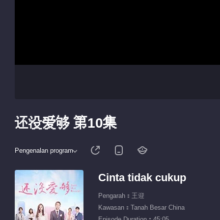
还没爱够 第10集
Pengenalan program
Cinta tidak cukup
Pengarah：王迎
Kawasan：Tanah Besar China
Episode Duration：45:05