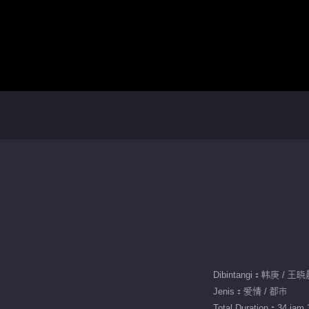
Dibintangi：韩庚 / 王
Jenis：爱情 / 都市
Total Duration：34 jam 