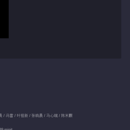
晓晨 / 冯雷 / 叶祖新 / 张晓晨 / 马心瑞 / 陈米麒
39 minit