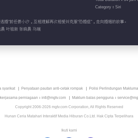
Category：Siri
再遇“被逃婚”前任姜小汐，互相理解再次相爱并克服“恐婚症”，走向婚姻的故事。
晨 叶祖新 张晓晨 马瑞
a syarikat
Penyataan pautan anti-cetak rompak
Polisi Perlindungan Makluma
 kerjasama perniagaan：intl@mgtv.com
Maklum balas pengguna：service@mg
Copyright 2006-2026 mgtv.com Corporation, All Rights Reserved
Hunan Ceria Matahari Interaktif Media Hiburan Co.Ltd. Hak Cipta Terpelihara
Ikuti kami