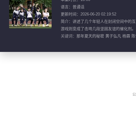
语言：普通话
更新时间：2026-06-20 02:19:52
简介：讲述了几个年轻人在封闭空间中的互
游戏则变成了击垮几段坚固友谊的催化剂。
关键词：
那年夏天的秘密 黄子弘凡 杨霖 陈怡
公