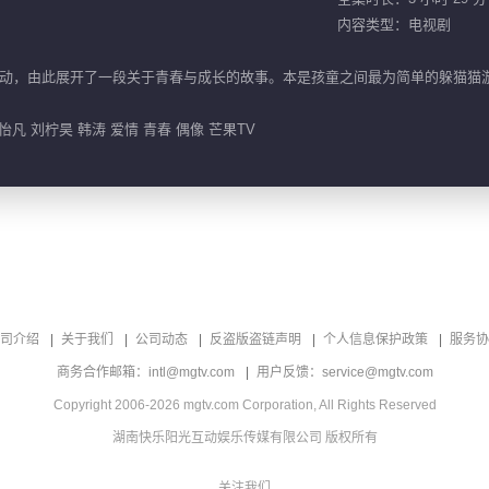
内容类型：电视剧
动，由此展开了一段关于青春与成长的故事。本是孩童之间最为简单的躲猫猫
凡 刘柠昊 韩涛 爱情 青春 偶像 芒果TV
司介绍
关于我们
公司动态
反盗版盗链声明
个人信息保护政策
服务协
商务合作邮箱：intl@mgtv.com
用户反馈：service@mgtv.com
Copyright 2006-2026 mgtv.com Corporation, All Rights Reserved
湖南快乐阳光互动娱乐传媒有限公司 版权所有
关注我们