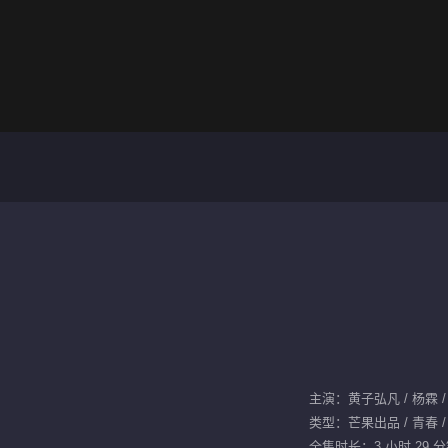
主演：黄子弘凡 / 杨霖 /
类型：芒果出品 / 青春 / 
全集时长：3 小时 29 