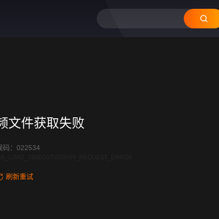
频文件获取失败
码：022534
R_LOAD_TIMEOUT:600|API_REQUEST_ERROR
刷新重试