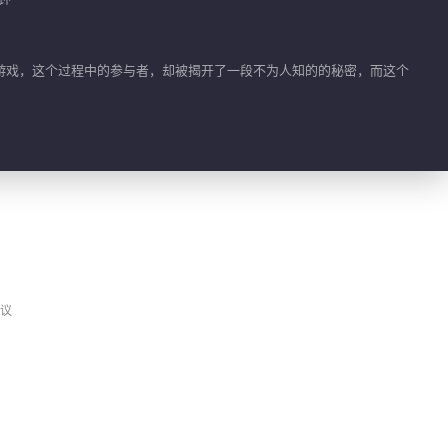
特辑
01:25
游戏，这个过程中的参与者，却被揭开了一段不为人知的的秘密，而这个
包容错误 并非交友之
道
00:19
小九的绝望
00:26
负罪感的重量
议
00:17
不知不觉的恶意