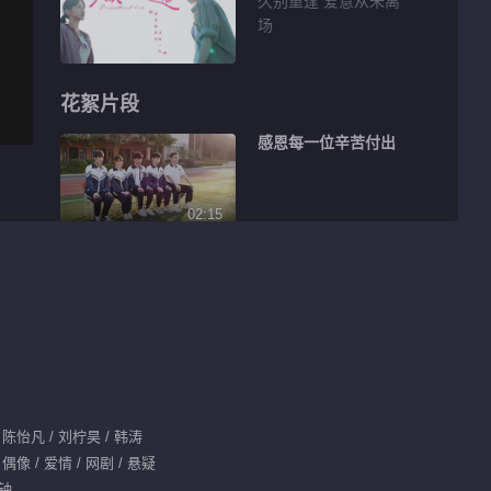
久别重逢 爱意从未离
场
花絮片段
感恩每一位辛苦付出
02:15
泪水和汗水挥洒青春
02:11
一个人的独角戏
 陈怡凡 / 刘柠昊 / 韩涛
00:32
偶像 / 爱情 / 网剧 / 悬疑
安静弟弟日常 刘柠昊
分钟