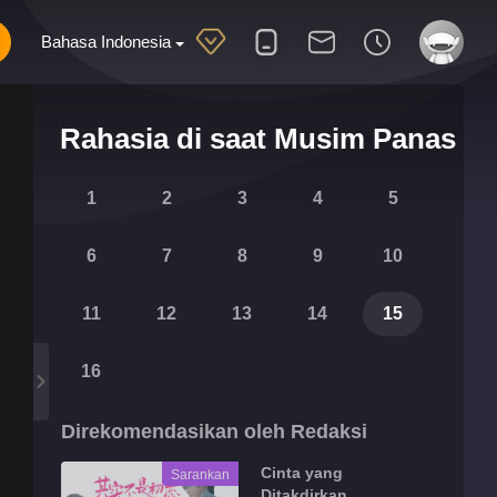
Bahasa Indonesia
Rahasia di saat Musim Panas
1
2
3
4
5
6
7
8
9
10
11
12
13
14
15
16
Direkomendasikan oleh Redaksi
Cinta yang
Sarankan
Ditakdirkan