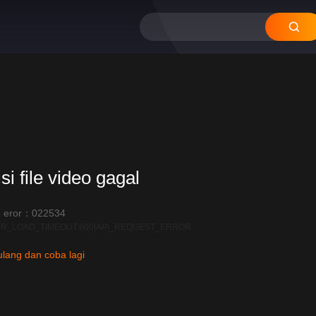
si file video gagal
 eror：022534
R_LOAD_TIMEOUT:600|API_REQUEST_ERROR
lang dan coba lagi