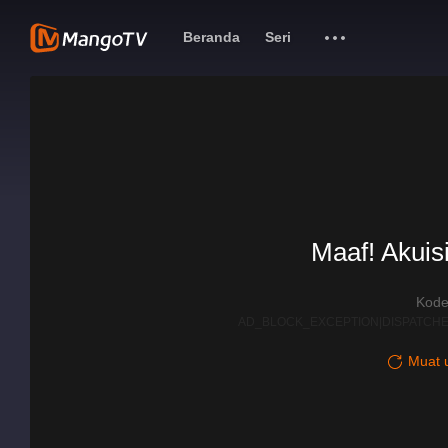
Beranda
Seri
Maaf! Akuisi
Kode
AD_BLOCK_EXCEPTION|DISPATCHE
Muat u