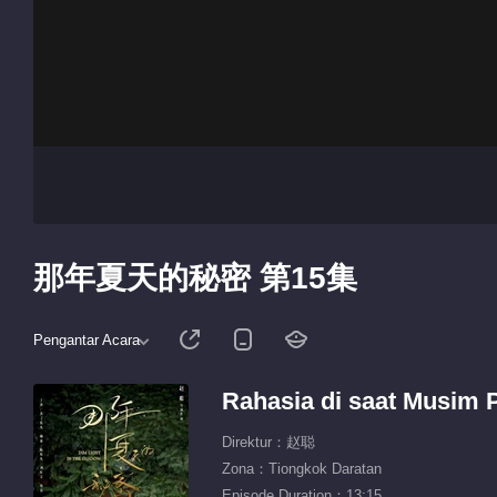
那年夏天的秘密 第15集
Pengantar Acara
Rahasia di saat Musim 
Direktur：赵聪
Zona：Tiongkok Daratan
Episode Duration：13:15