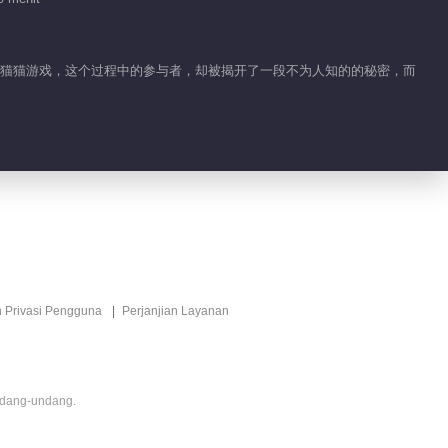
特辑
01:25
的躲猫猫游戏，这个过程中的参与者，却被揭开了一段不为人知的的秘密，而
包容错误 并非交友之
道
00:19
小九的绝望
00:26
负罪感的重量
n Privasi Pengguna
Perjanjian Layanan
00:17
ndang-undang.
不知不觉的恶意