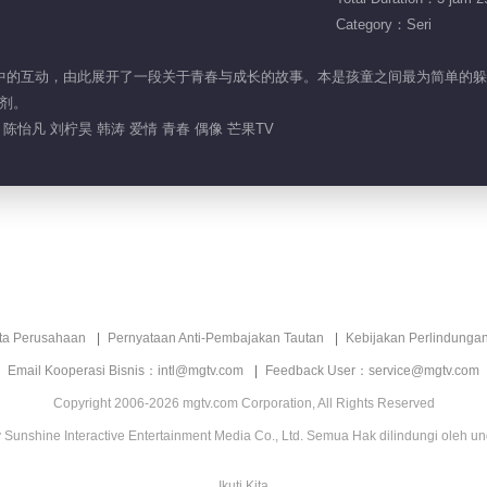
Category：Seri
闭空间中的互动，由此展开了一段关于青春与成长的故事。本是孩童之间最为简单
剂。
陈怡凡 刘柠昊 韩涛 爱情 青春 偶像 芒果TV
ita Perusahaan
Pernyataan Anti-Pembajakan Tautan
Kebijakan Perlindunga
Email Kooperasi Bisnis：intl@mgtv.com
Feedback User：service@mgtv.com
Copyright 2006-2026 mgtv.com Corporation, All Rights Reserved
Sunshine Interactive Entertainment Media Co., Ltd. Semua Hak dilindungi oleh u
Ikuti Kita