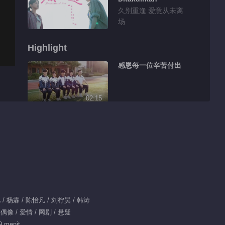
久别重逢 爱意从未离
场
Highlight
感恩每一位辛苦付出
02:15
泪水和汗水挥洒青春
02:11
一个人的独角戏
 / 杨霖 / 陈怡凡 / 刘柠昊 / 韩涛
00:32
 偶像 / 爱情 / 网剧 / 悬疑
安静弟弟日常 刘柠昊
9 menit