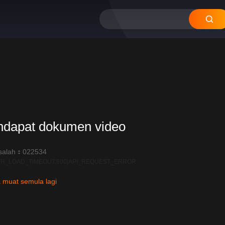
2021
2020
01
12
11
10
09
08
ndapat dokumen video
salah：022534
R_LOAD_TIMEOUT:600|API_REQUEST_ERROR
 muat semula lagi