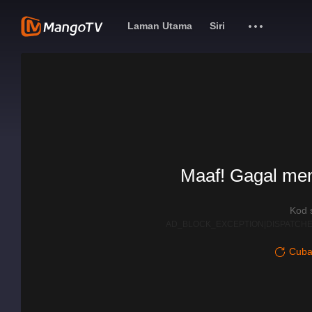
Laman Utama
Siri
Maaf! Gagal me
Kod 
AD_BLOCK_EXCEPTION|DISPATCHE
Cuba