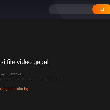
si file video gagal
 eror：022534
R_LOAD_TIMEOUT:600|API_REQUEST_ERROR
lang dan coba lagi