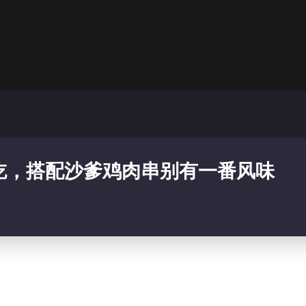
吃，搭配沙爹鸡肉串别有一番风味