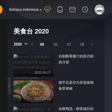
Bahasa Indonesia
美食台 2020
2020
11
10
09
08
07
06
05
04
自制酥香爆汁的苏式鲜
肉月饼
2020-09-27
猪手总是作为首选食物
备受青睐
2020-09-24
金银鸭汤：鲜美滋补的