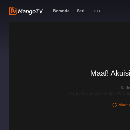
Beranda
Seri
Maaf! Akuisi
Kode
AD_BLOCK_EXCEPTION|DISPATCHE
Muat u