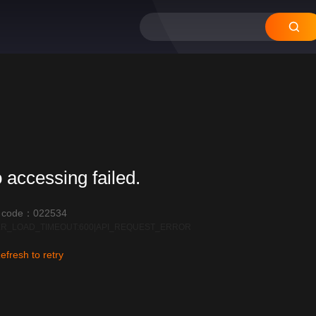
 accessing failed.
r code：022534
R_LOAD_TIMEOUT:600|API_REQUEST_ERROR
efresh to retry