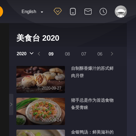
English
美食台 2020
2020
11
10
09
08
07
06
05
04
自制酥香爆汁的苏式鲜
肉月饼
2020-09-27
猪手总是作为首选食物
备受青睐
2020-09-24
金银鸭汤：鲜美滋补的