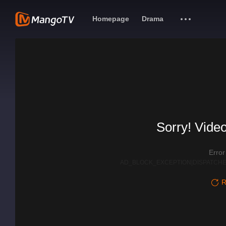
Homepage
Drama
Sorry! Video
Erro
AD_BLOCK_EXCEPTION|DISPATCHE
R