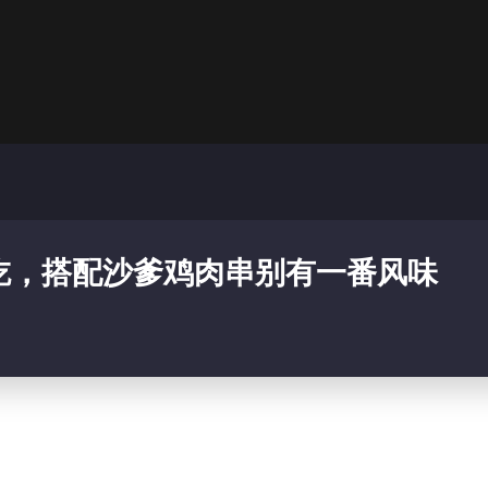
吃，搭配沙爹鸡肉串别有一番风味