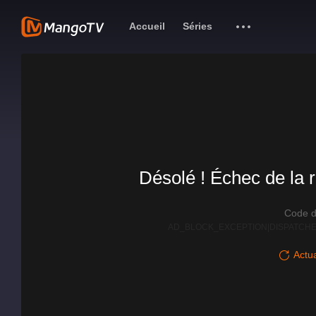
Accueil
Séries
Désolé ! Échec de la r
Code d
AD_BLOCK_EXCEPTION|DISPATCHE
Actua