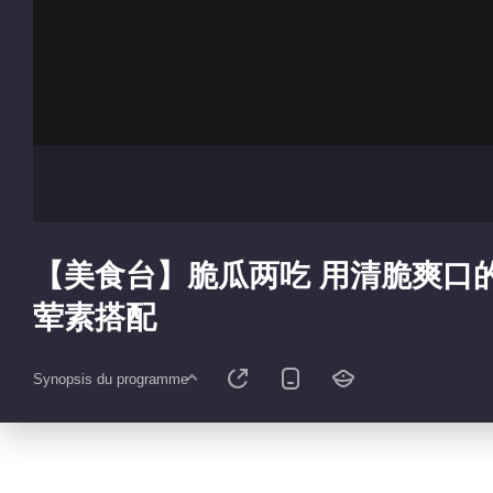
【美食台】脆瓜两吃 用清脆爽口
荤素搭配
Synopsis du programme