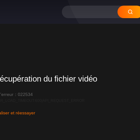
écupération du fichier vidéo
'erreur：022534
R_LOAD_TIMEOUT:600|API_REQUEST_ERROR
liser et réessayer