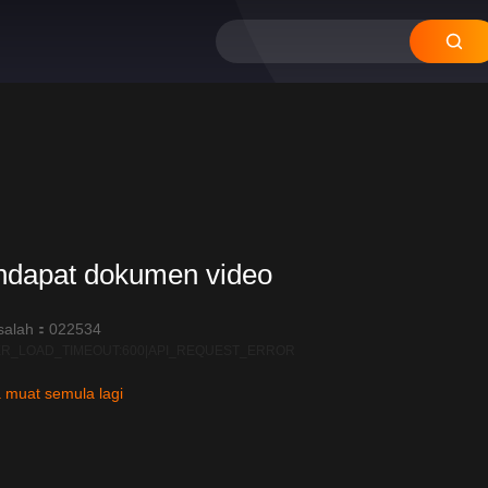
11
ndapat dokumen video
salah：022534
R_LOAD_TIMEOUT:600|API_REQUEST_ERROR
 muat semula lagi