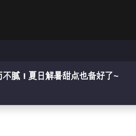
而不腻！夏日解暑甜点也备好了~