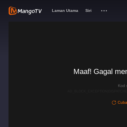
Laman Utama
Siri
Maaf! Gagal me
Kod 
AD_BLOCK_EXCEPTION|DISPATCHE
Cuba