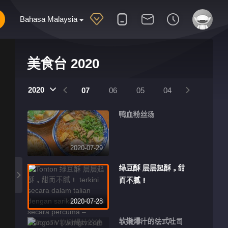
Bahasa Malaysia
美食台 2020
2020
10
09
08
07
06
05
04
03
02
鸭血粉丝汤
2020-07-29
绿豆酥 层层起酥，甜
而不腻！
2020-07-28
软嫩爆汁的法式吐司