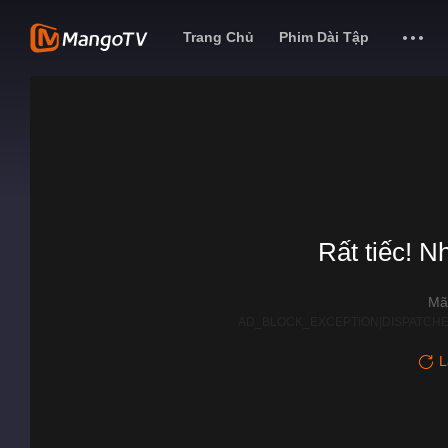
Trang Chủ
Phim Dài Tập
Rất tiếc! N
Mã
AD_BLOCK_EXCEPTION|DISPATCHE
L