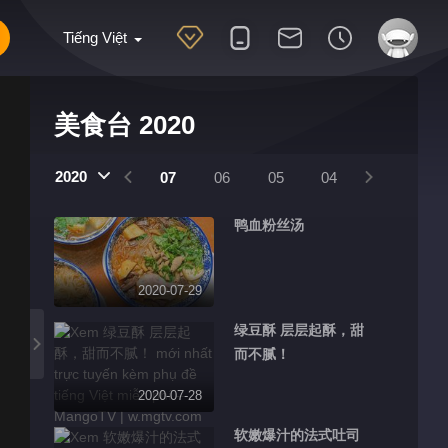
Tiếng Việt
美食台 2020
2020
10
09
08
07
06
05
04
03
02
鸭血粉丝汤
2020-07-29
绿豆酥 层层起酥，甜
而不腻！
2020-07-28
软嫩爆汁的法式吐司