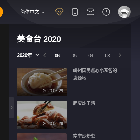
简体中文
美食台 2020
2020年
09
08
07
06
05
04
03
02
嵊州国民点心小笼包的
发源地
2020-06-29
脆皮炸子鸡
2020-06-28
南宁炒粉虫