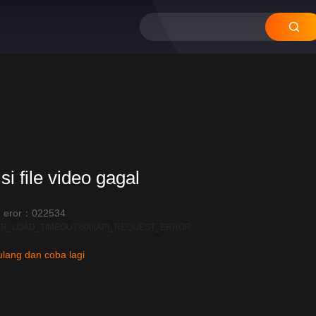
11
10
09
si file video gagal
 eror：022534
R_LOAD_TIMEOUT:600|API_REQUEST_ERROR
lang dan coba lagi