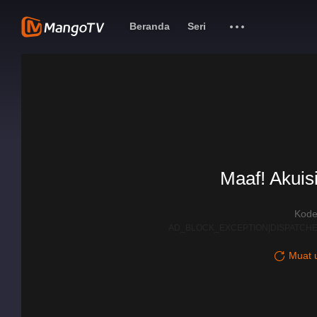
Beranda
Seri
Maaf! Akuisi
Kode
AD_BLOCK_EXCEPTION|DISPATCHE
Muat u