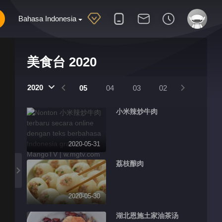
Bahasa Indonesia
美食台 2020
2020
08
07
06
05
04
03
02
01
小米辣炒牛肉
2020-05-31
荔枝酿肉
2020-05-30
湖北恩施土家油茶汤