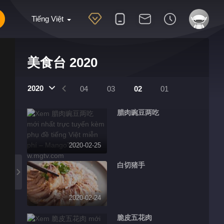
Tiếng Việt
美食台 2020
2020
07
06
05
04
03
02
01
腊肉豌豆两吃
2020-02-25
白切猪手
2020-02-24
脆皮五花肉