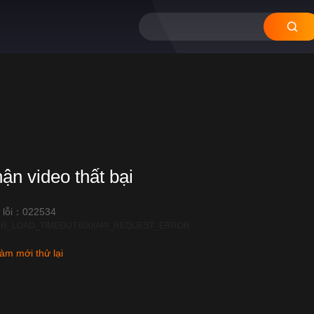
11
10
09
08
hận video thất bại
 lỗi：022534
R_LOAD_TIMEOUT:600|API_REQUEST_ERROR
àm mới thử lại