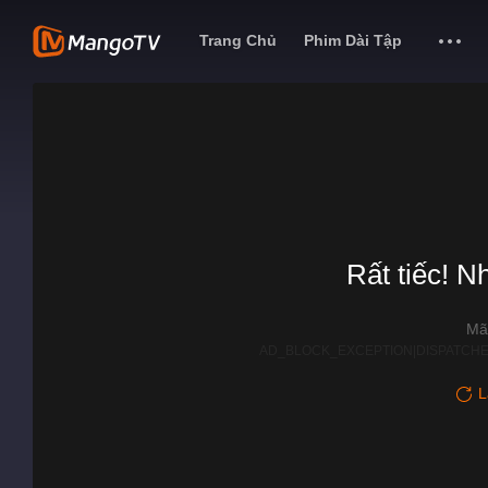
Trang Chủ
Phim Dài Tập
Rất tiếc! N
Mã
AD_BLOCK_EXCEPTION|DISPATCHE
L