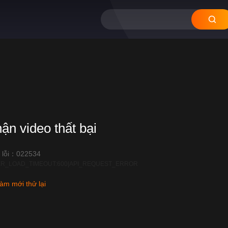
11
10
09
08
hận video thất bại
 lỗi：022534
R_LOAD_TIMEOUT:600|API_REQUEST_ERROR
àm mới thử lại