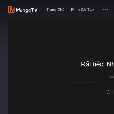
Trang Chủ
Phim Dài Tập
Rất tiếc! N
Mã
AD_BLOCK_EXCEPTION|DISPATCHE
L