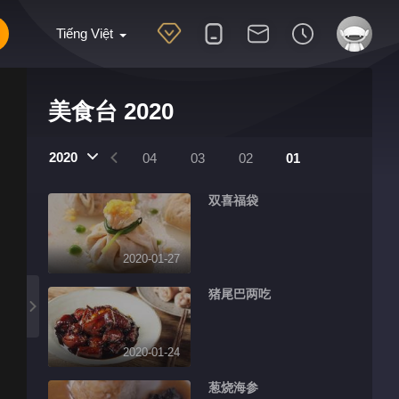
Tiếng Việt
美食台 2020
2020
07
06
05
04
03
02
01
双喜福袋
2020-01-27
猪尾巴两吃
2020-01-24
葱烧海参