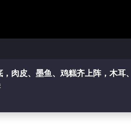
底，肉皮、墨鱼、鸡糕齐上阵，木耳
美