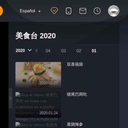
Español
美食台 2020
2020
07
06
05
04
03
02
01
双喜福袋
2020-01-27
猪尾巴两吃
2020-01-24
葱烧海参